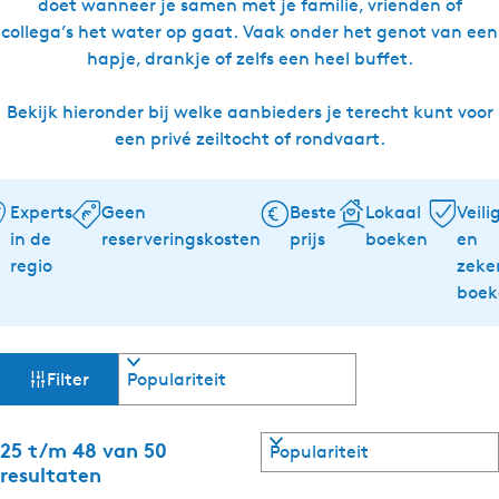
doet wanneer je samen met je familie, vrienden of
collega’s het water op gaat. Vaak onder het genot van een
hapje, drankje of zelfs een heel buffet.
Bekijk hieronder bij welke aanbieders je terecht kunt voor
een privé zeiltocht of rondvaart.
Experts
Geen
Beste
Lokaal
Veili
in de
reserveringskosten
prijs
boeken
en
regio
zeke
boek
W
S
Filter
o
a
r
t
S
25 t/m 48 van 50
t
e
o
resultaten
e
r