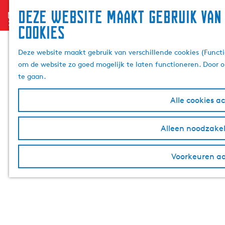
Deze website maakt gebruik van
menu
G
cookies
a
n
Deze website maakt gebruik van verschillende cookies (Functi
a
om de website zo goed mogelijk te laten functioneren. Door o
a
te gaan.
r
d
Alle cookies a
e
h
Alleen noodzakel
o
m
e
Voorkeuren a
p
a
g
e