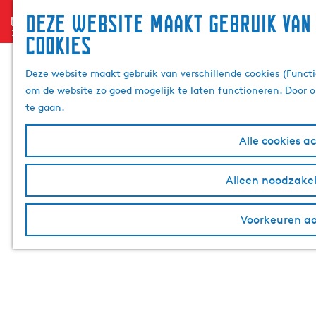
Deze website maakt gebruik van
menu
G
cookies
a
n
Deze website maakt gebruik van verschillende cookies (Functi
a
om de website zo goed mogelijk te laten functioneren. Door o
a
te gaan.
r
d
Alle cookies a
e
h
Alleen noodzakel
o
m
e
Voorkeuren a
p
a
g
e