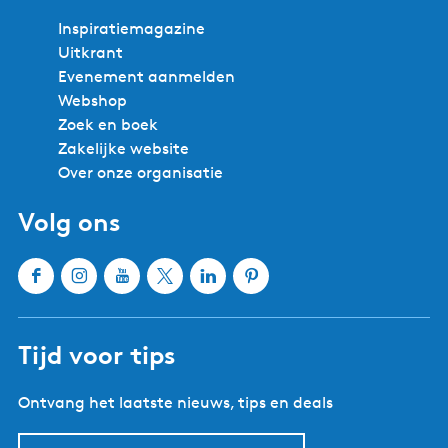
Inspiratiemagazine
Uitkrant
Evenement aanmelden
Webshop
Zoek en boek
Zakelijke website
Over onze organisatie
Volg ons
F
I
Y
X
L
P
a
n
o
W
i
i
c
s
u
a
n
n
Tijd voor tips
e
t
T
t
k
t
b
a
u
e
e
e
Ontvang het laatste nieuws, tips en deals
o
g
b
r
d
r
o
r
e
l
I
e