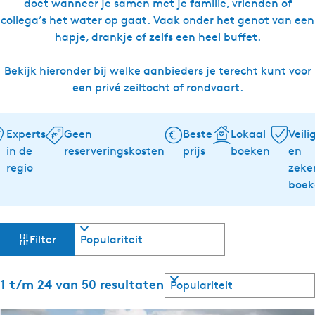
doet wanneer je samen met je familie, vrienden of
collega’s het water op gaat. Vaak onder het genot van een
hapje, drankje of zelfs een heel buffet.
Bekijk hieronder bij welke aanbieders je terecht kunt voor
een privé zeiltocht of rondvaart.
Experts
Geen
Beste
Lokaal
Veili
in de
reserveringskosten
prijs
boeken
en
regio
zeke
boek
W
S
Filter
o
a
r
t
S
1 t/m 24 van 50 resultaten
t
e
o
e
r