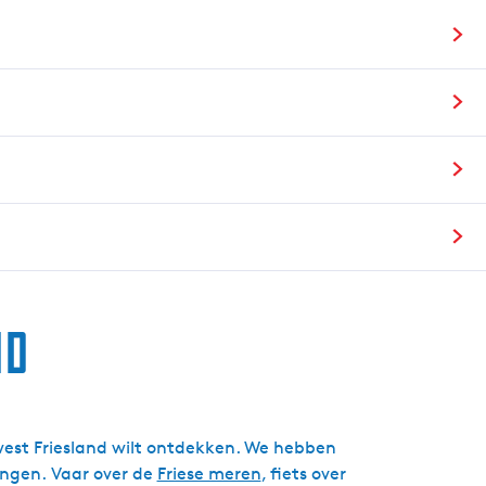
g
e
t
a
a
l
:
N
e
d
e
r
nd
l
a
n
d
s
idwest Friesland wilt ontdekken. We hebben
engen. Vaar over de
Friese meren
, fiets over