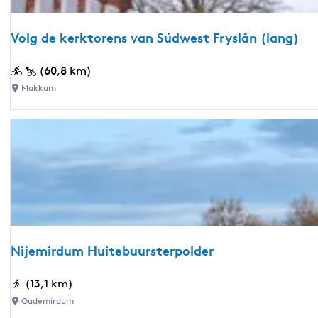
p
k
:
j
Volg de kerktorens van Súdwest Fryslân (lang)
e
V
(60,8 km)
o
Makkum
l
g
d
e
k
e
r
k
t
Nijemirdum Huitebuursterpolder
o
r
N
(13,1 km)
e
i
Oudemirdum
n
j