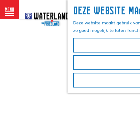
Deze website ma
menu
G
a
Deze website maakt gebruik van 
n
zo goed mogelijk te laten funct
a
a
r
d
e
h
o
m
e
p
a
g
e