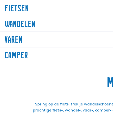
Fietsen
F
Wandelen
i
e
W
t
Varen
a
s
n
e
V
d
Camper
n
a
e
r
l
C
e
e
a
n
n
M
m
p
e
r
Spring op de fiets, trek je wandelschoene
prachtige fiets-, wandel-, vaar-, camper