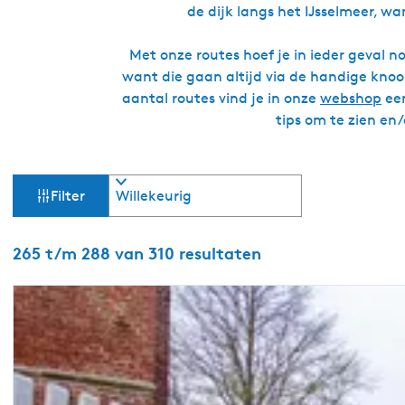
de dijk langs het IJsselmeer, w
Met onze routes hoef je in ieder geval n
want die gaan altijd via de handige knoo
aantal routes vind je in onze
webshop
een
tips om te zien en
W
S
Filter
o
a
r
t
S
265 t/m 288 van 310 resultaten
t
e
o
e
r
z
r
t
o
e
o
p
e
:
r
e
o