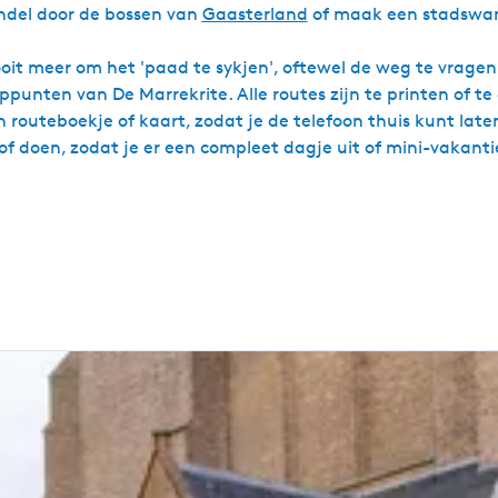
andel door de bossen van
Gaasterland
of maak een stadswan
ooit meer om het 'paad te sykjen', oftewel de weg te vragen.
ppunten van De Marrekrite. Alle routes zijn te printen of 
 routeboekje of kaart, zodat je de telefoon thuis kunt laten
/of doen, zodat je er een compleet dagje uit of mini-vakan