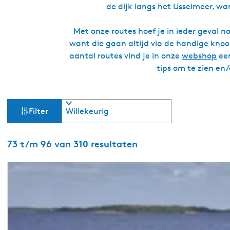
de dijk langs het IJsselmeer, w
Met onze routes hoef je in ieder geval n
want die gaan altijd via de handige knoo
aantal routes vind je in onze
webshop
een
tips om te zien en
W
S
Filter
o
a
r
t
S
73 t/m 96 van 310 resultaten
t
e
o
e
r
z
r
t
o
e
o
p
e
:
r
e
o