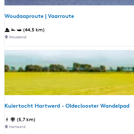
p
k
:
j
Woudaaproute | Vaarroute
e
W
(44,5 km)
o
Woudsend
u
d
a
a
p
r
o
u
t
Kuiertocht Hartwerd - Oldeclooster Wandelpad
e
|
K
(5,7 km)
V
u
Hartwerd
a
i