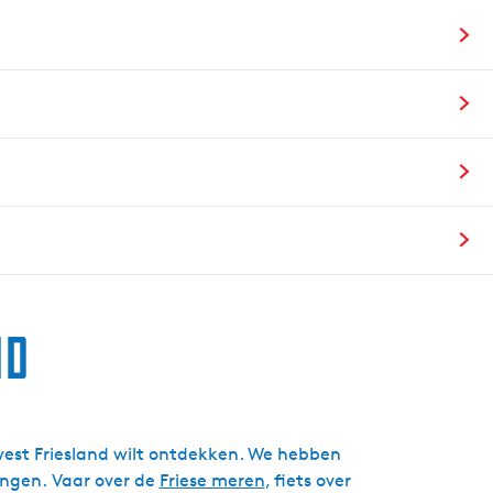
g
e
t
a
a
l
:
N
e
d
e
r
nd
l
a
n
d
s
idwest Friesland wilt ontdekken. We hebben
engen. Vaar over de
Friese meren
, fiets over