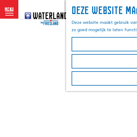
Deze website ma
menu
G
a
Deze website maakt gebruik van 
n
zo goed mogelijk te laten funct
a
a
r
d
e
h
o
m
e
p
a
g
e