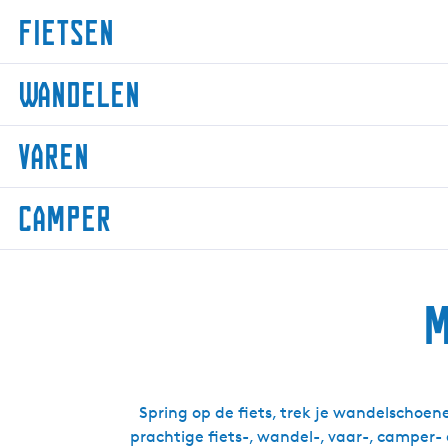
Fietsen
F
Wandelen
i
e
W
t
Varen
a
s
n
e
V
d
Camper
n
a
e
r
l
C
e
e
a
n
n
M
m
p
e
r
Spring op de fiets, trek je wandelschoene
prachtige fiets-, wandel-, vaar-, camper