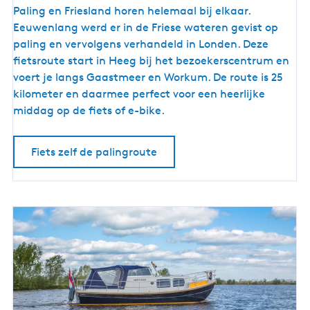
F
Paling en Friesland horen helemaal bij elkaar.
i
Eeuwenlang werd er in de Friese wateren gevist op
e
paling en vervolgens verhandeld in Londen. Deze
t
fietsroute start in Heeg bij het bezoekerscentrum en
s
voert je langs Gaastmeer en Workum. De route is 25
r
kilometer en daarmee perfect voor een heerlijke
o
middag op de fiets of e-bike.
u
t
Fiets zelf de palingroute
e
l
a
n
g
s
d
e
h
i