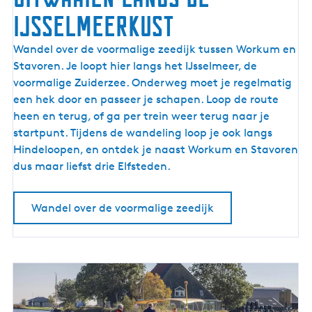
IJsselmeerkust
U
Wandel over de voormalige zeedijk tussen Workum en
i
Stavoren. Je loopt hier langs het IJsselmeer, de
t
voormalige Zuiderzee. Onderweg moet je regelmatig
w
een hek door en passeer je schapen. Loop de route
a
heen en terug, of ga per trein weer terug naar je
a
startpunt. Tijdens de wandeling loop je ook langs
i
Hindeloopen, en ontdek je naast Workum en Stavoren
e
dus maar liefst drie Elfsteden.
n
l
Wandel over de voormalige zeedijk
a
n
g
s
d
e