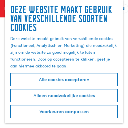
Zoek
Deze website maakt gebruik
menu
&
NL
S
G
Z
van verschillende soorten
boek
e
a
o
cookies
l
n
e
e
a
k
Deze website maakt gebruik van verschillende cookies
c
a
e
(Functioneel, Analytisch en Marketing) die noodzakelijk
t
r
n
zijn om de website zo goed mogelijk te laten
e
d
functioneren. Door op accepteren te klikken, geef je
e
e
aan hiermee akkoord te gaan.
r
h
t
o
Alle cookies accepteren
a
m
a
e
l
p
Alleen noodzakelijke cookies
H
a
u
g
Voorkeuren aanpassen
i
e
d
i