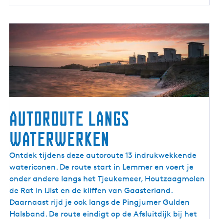
e
Autoroute langs
waterwerken
A
Ontdek tijdens deze autoroute 13 indrukwekkende
u
watericonen. De route start in Lemmer en voert je
t
onder andere langs het Tjeukemeer, Houtzaagmolen
o
de Rat in IJlst en de kliffen van Gaasterland.
r
Daarnaast rijd je ook langs de Pingjumer Gulden
o
Halsband. De route eindigt op de Afsluitdijk bij het