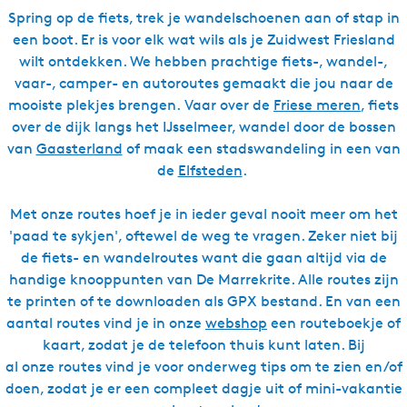
Spring op de fiets, trek je wandelschoenen aan of stap in
een boot. Er is voor elk wat wils als je Zuidwest Friesland
wilt ontdekken. We hebben prachtige fiets-, wandel-,
vaar-, camper- en autoroutes gemaakt die jou naar de
mooiste plekjes brengen. Vaar over de
Friese meren
, fiets
over de dijk langs het IJsselmeer, wandel door de bossen
van
Gaasterland
of maak een stadswandeling in een van
de
Elfsteden
.
Met onze routes hoef je in ieder geval nooit meer om het
'paad te sykjen', oftewel de weg te vragen. Zeker niet bij
de fiets- en wandelroutes want die gaan altijd via de
handige knooppunten van De Marrekrite. Alle routes zijn
te printen of te downloaden als GPX bestand. En van een
aantal routes vind je in onze
webshop
een routeboekje of
kaart, zodat je de telefoon thuis kunt laten. Bij
al onze routes vind je voor onderweg tips om te zien en/of
doen, zodat je er een compleet dagje uit of mini-vakantie