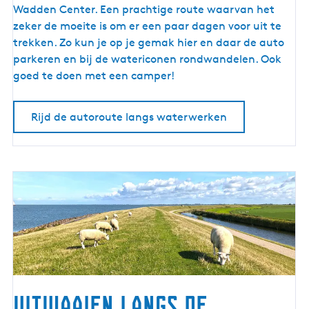
u
Wadden Center. Een prachtige route waarvan het
t
zeker de moeite is om er een paar dagen voor uit te
e
trekken. Zo kun je op je gemak hier en daar de auto
l
parkeren en bij de watericonen rondwandelen. Ook
a
goed te doen met een camper!
n
g
Rijd de autoroute langs waterwerken
s
w
a
t
e
r
w
e
r
k
e
Uitwaaien langs de
n