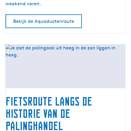
r
weekend varen.
o
u
Bekijk de Aquaductenroute
t
e
Fietsroute langs de
historie van de
palinghandel