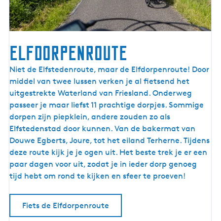
e
r
e
n
Elfdorpenroute
l
a
E
Niet de Elfstedenroute, maar de Elfdorpenroute! Door
n
l
middel van twee lussen verken je al fietsend het
d
f
uitgestrekte Waterland van Friesland. Onderweg
d
passeer je maar liefst 11 prachtige dorpjes. Sommige
o
dorpen zijn piepklein, andere zouden zo als
r
Elfstedenstad door kunnen. Van de bakermat van
p
Douwe Egberts, Joure, tot het eiland Terherne. Tijdens
e
deze route kijk je je ogen uit. Het beste trek je er een
n
paar dagen voor uit, zodat je in ieder dorp genoeg
r
tijd hebt om rond te kijken en sfeer te proeven!
o
u
Fiets de Elfdorpenroute
t