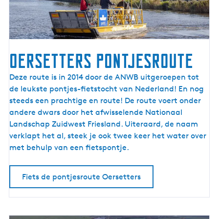
I
J
s
s
e
Oersetters pontjesroute
l
m
O
Deze route is in 2014 door de ANWB uitgeroepen tot
e
e
de leukste pontjes-fietstocht van Nederland! En nog
e
r
steeds een prachtige en route! De route voert onder
r
s
andere dwars door het afwisselende Nationaal
k
e
Landschap Zuidwest Friesland. Uiteraard, de naam
u
t
verklapt het al, steek je ook twee keer het water over
s
t
met behulp van een fietspontje.
t
e
r
Fiets de pontjesroute Oersetters
s
p
o
n