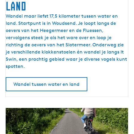
land
W
Wandel maar liefst 17,5 kilometer tussen water en
a
land. Startpunt is in Woudsend. Je loopt langs de
n
oevers van het Heegermeer en de Fluessen,
d
vervolgens steek je als het ware over en loop je
e
richting de oevers van het Slotermeer. Onderweg zie
l
je verschillende klokkenstoelen én wandel je langs It
e
Swin, een prachtig gebied waar je diverse vogels kunt
n
spotten.
t
u
Wandel tussen water en land
s
s
e
n
w
a
t