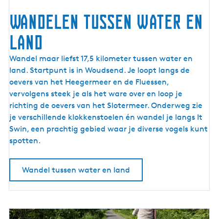
Wandelen tussen water en
land
W
Wandel maar liefst 17,5 kilometer tussen water en
a
land. Startpunt is in Woudsend. Je loopt langs de
n
oevers van het Heegermeer en de Fluessen,
d
vervolgens steek je als het ware over en loop je
e
richting de oevers van het Slotermeer. Onderweg zie
l
je verschillende klokkenstoelen én wandel je langs It
e
Swin, een prachtig gebied waar je diverse vogels kunt
n
spotten.
t
u
Wandel tussen water en land
s
s
e
n