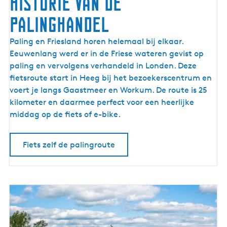
historie van de
palinghandel
F
Paling en Friesland horen helemaal bij elkaar.
i
Eeuwenlang werd er in de Friese wateren gevist op
e
paling en vervolgens verhandeld in Londen. Deze
t
fietsroute start in Heeg bij het bezoekerscentrum en
s
voert je langs Gaastmeer en Workum. De route is 25
r
kilometer en daarmee perfect voor een heerlijke
o
middag op de fiets of e-bike.
u
t
Fiets zelf de palingroute
e
l
a
n
g
s
d