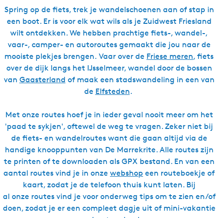
Spring op de fiets, trek je wandelschoenen aan of stap in
een boot. Er is voor elk wat wils als je Zuidwest Friesland
wilt ontdekken. We hebben prachtige fiets-, wandel-,
vaar-, camper- en autoroutes gemaakt die jou naar de
mooiste plekjes brengen. Vaar over de
Friese meren
, fiets
over de dijk langs het IJsselmeer, wandel door de bossen
van
Gaasterland
of maak een stadswandeling in een van
de
Elfsteden
.
Met onze routes hoef je in ieder geval nooit meer om het
'paad te sykjen', oftewel de weg te vragen. Zeker niet bij
de fiets- en wandelroutes want die gaan altijd via de
handige knooppunten van De Marrekrite. Alle routes zijn
te printen of te downloaden als GPX bestand. En van een
aantal routes vind je in onze
webshop
een routeboekje of
kaart, zodat je de telefoon thuis kunt laten. Bij
al onze routes vind je voor onderweg tips om te zien en/of
doen, zodat je er een compleet dagje uit of mini-vakantie