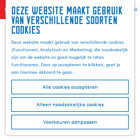
Zoek
Deze website maakt gebruik
menu
&
NL
S
G
Z
van verschillende soorten
boek
e
a
o
cookies
l
n
e
e
a
k
Deze website maakt gebruik van verschillende cookies
c
a
e
(Functioneel, Analytisch en Marketing) die noodzakelijk
t
r
n
zijn om de website zo goed mogelijk te laten
e
d
functioneren. Door op accepteren te klikken, geef je
e
e
aan hiermee akkoord te gaan.
r
h
t
o
Alle cookies accepteren
a
m
a
e
l
p
Alleen noodzakelijke cookies
H
a
u
g
Voorkeuren aanpassen
i
e
d
i