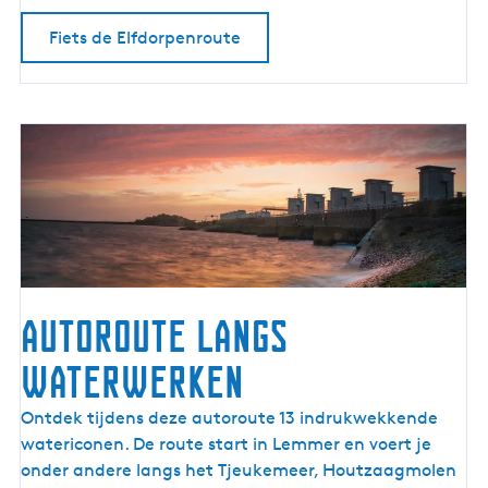
u
Fiets de Elfdorpenroute
t
e
Autoroute langs
waterwerken
A
Ontdek tijdens deze autoroute 13 indrukwekkende
u
watericonen. De route start in Lemmer en voert je
t
onder andere langs het Tjeukemeer, Houtzaagmolen