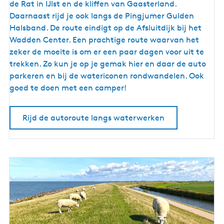
o
de Rat in IJlst en de kliffen van Gaasterland.
r
Daarnaast rijd je ook langs de Pingjumer Gulden
o
Halsband. De route eindigt op de Afsluitdijk bij het
u
Wadden Center. Een prachtige route waarvan het
t
zeker de moeite is om er een paar dagen voor uit te
e
trekken. Zo kun je op je gemak hier en daar de auto
l
parkeren en bij de watericonen rondwandelen. Ook
a
goed te doen met een camper!
n
g
Rijd de autoroute langs waterwerken
s
w
a
t
e
r
w
e
r