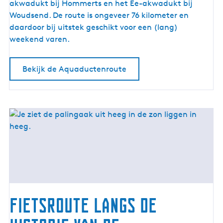
t
akwadukt bij Hommerts en het Ee-akwadukt bij
e
Woudsend. De route is ongeveer 76 kilometer en
n
daardoor bij uitstek geschikt voor een (lang)
r
weekend varen.
o
u
Bekijk de Aquaductenroute
t
e
Fietsroute langs de