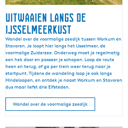
k
e
Uitwaaien langs de
n
IJsselmeerkust
U
Wandel over de voormalige zeedijk tussen Workum en
i
Stavoren. Je loopt hier langs het IJsselmeer, de
t
voormalige Zuiderzee. Onderweg moet je regelmatig
w
een hek door en passeer je schapen. Loop de route
a
heen en terug, of ga per trein weer terug naar je
a
startpunt. Tijdens de wandeling loop je ook langs
i
Hindeloopen, en ontdek je naast Workum en Stavoren
e
dus maar liefst drie Elfsteden.
n
l
Wandel over de voormalige zeedijk
a
n
g
s