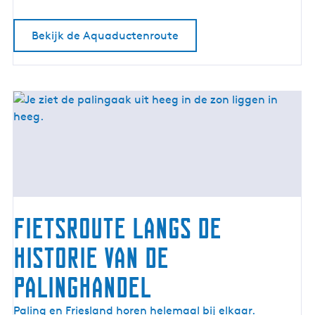
o
u
Bekijk de Aquaductenroute
t
e
Fietsroute langs de
historie van de
palinghandel
F
Paling en Friesland horen helemaal bij elkaar.