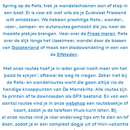
Spring op de fiets, trek je wandelschoenen aan of stap in
een boot. Er is voor elk wat wils als je Zuidwest Friesland
wilt ontdekken. We hebben prachtige fiets-, wandel-,
vaar-, camper- en autoroutes gemaakt die jou naar de
mooiste plekjes brengen. Vaar over de
Friese meren
, fiets
over de dijk langs het IJsselmeer, wandel door de bossen
van
Gaasterland
of maak een stadswandeling in een van
de
Elfsteden
.
Met onze routes hoef je in ieder geval nooit meer om het
'paad te sykjen', oftewel de weg te vragen. Zeker niet bij
de fiets- en wandelroutes want die gaan altijd via de
handige knooppunten van De Marrekrite. Alle routes zijn
te printen of te downloaden als GPX bestand. En van een
aantal routes vind je in onze
webshop
een routeboekje of
kaart, zodat je de telefoon thuis kunt laten. Bij
al onze routes vind je voor onderweg tips om te zien en/of
doen, zodat je er een compleet dagje uit of mini-vakantie