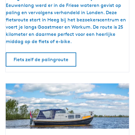
i
Eeuwenlang werd er in de Friese wateren gevist op
e
paling en vervolgens verhandeld in Londen. Deze
t
fietsroute start in Heeg bij het bezoekerscentrum en
s
voert je langs Gaastmeer en Workum. De route is 25
r
kilometer en daarmee perfect voor een heerlijke
o
middag op de fiets of e-bike.
u
t
Fiets zelf de palingroute
e
l
a
n
g
s
d
e
h
i