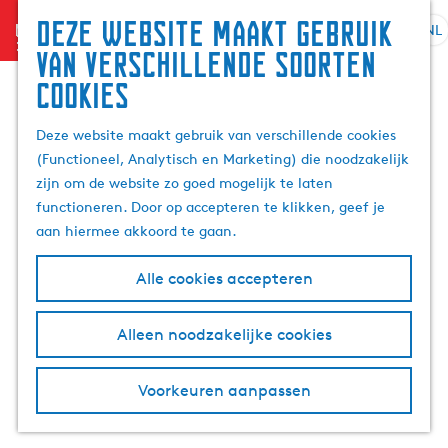
Zoek
Deze website maakt gebruik
menu
&
NL
S
G
Z
van verschillende soorten
boek
e
a
o
cookies
l
n
e
e
a
k
Deze website maakt gebruik van verschillende cookies
c
a
e
(Functioneel, Analytisch en Marketing) die noodzakelijk
t
r
n
zijn om de website zo goed mogelijk te laten
e
d
functioneren. Door op accepteren te klikken, geef je
e
e
aan hiermee akkoord te gaan.
r
h
t
o
Alle cookies accepteren
a
m
a
e
l
p
Alleen noodzakelijke cookies
H
a
u
g
Voorkeuren aanpassen
i
e
d
i