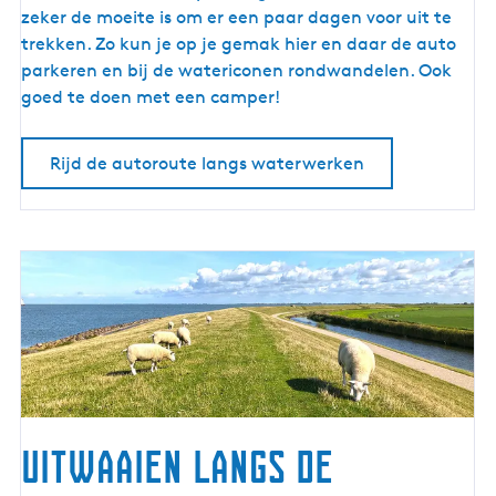
t
zeker de moeite is om er een paar dagen voor uit te
e
trekken. Zo kun je op je gemak hier en daar de auto
l
parkeren en bij de watericonen rondwandelen. Ook
a
goed te doen met een camper!
n
g
Rijd de autoroute langs waterwerken
s
w
a
t
e
r
w
e
r
k
e
Uitwaaien langs de
n