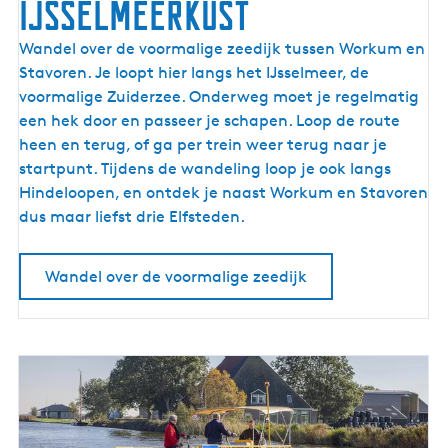
IJsselmeerkust
U
Wandel over de voormalige zeedijk tussen Workum en
i
Stavoren. Je loopt hier langs het IJsselmeer, de
t
voormalige Zuiderzee. Onderweg moet je regelmatig
w
een hek door en passeer je schapen. Loop de route
a
heen en terug, of ga per trein weer terug naar je
a
startpunt. Tijdens de wandeling loop je ook langs
i
Hindeloopen, en ontdek je naast Workum en Stavoren
e
dus maar liefst drie Elfsteden.
n
l
Wandel over de voormalige zeedijk
a
n
g
s
d
e
I