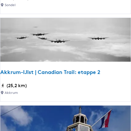
e
Sondel
t
b
a
a
r
F
r
y
s
Akkrum-IJlst | Canadian Trail: etappe 2
l
â
A
(25,2 km)
n
k
Akkrum
:
k
r
r
o
u
n
m
d
-
j