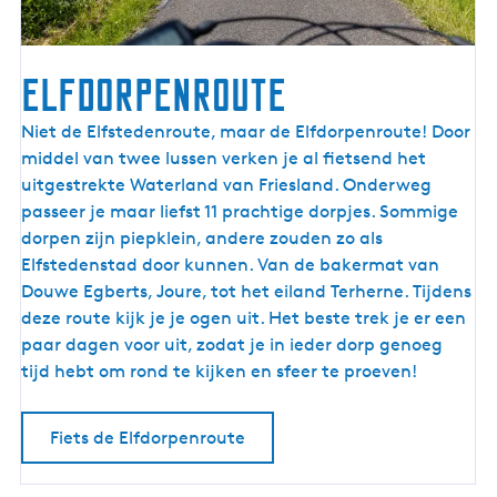
r
e
n
Elfdorpenroute
l
a
E
Niet de Elfstedenroute, maar de Elfdorpenroute! Door
n
l
middel van twee lussen verken je al fietsend het
d
f
uitgestrekte Waterland van Friesland. Onderweg
d
passeer je maar liefst 11 prachtige dorpjes. Sommige
o
dorpen zijn piepklein, andere zouden zo als
r
Elfstedenstad door kunnen. Van de bakermat van
p
Douwe Egberts, Joure, tot het eiland Terherne. Tijdens
e
deze route kijk je je ogen uit. Het beste trek je er een
n
paar dagen voor uit, zodat je in ieder dorp genoeg
r
tijd hebt om rond te kijken en sfeer te proeven!
o
u
Fiets de Elfdorpenroute
t
e