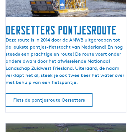
J
s
s
e
Oersetters pontjesroute
l
m
O
Deze route is in 2014 door de ANWB uitgeroepen tot
e
e
de leukste pontjes-fietstocht van Nederland! En nog
e
r
steeds een prachtige en route! De route voert onder
r
s
andere dwars door het afwisselende Nationaal
k
e
Landschap Zuidwest Friesland. Uiteraard, de naam
u
t
verklapt het al, steek je ook twee keer het water over
s
t
met behulp van een fietspontje.
t
e
r
Fiets de pontjesroute Oersetters
s
p
o
n
t