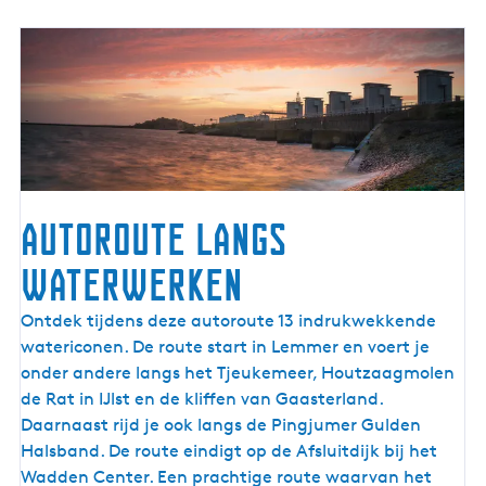
Autoroute langs
waterwerken
A
Ontdek tijdens deze autoroute 13 indrukwekkende
u
watericonen. De route start in Lemmer en voert je
t
onder andere langs het Tjeukemeer, Houtzaagmolen
o
de Rat in IJlst en de kliffen van Gaasterland.
r
Daarnaast rijd je ook langs de Pingjumer Gulden
o
Halsband. De route eindigt op de Afsluitdijk bij het
u
Wadden Center. Een prachtige route waarvan het