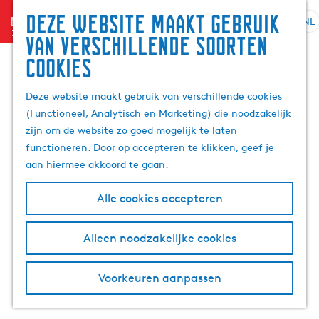
Zoek
Deze website maakt gebruik
menu
&
NL
S
G
Z
van verschillende soorten
boek
e
a
o
cookies
l
n
e
e
a
k
Deze website maakt gebruik van verschillende cookies
c
a
e
(Functioneel, Analytisch en Marketing) die noodzakelijk
t
r
n
zijn om de website zo goed mogelijk te laten
e
d
functioneren. Door op accepteren te klikken, geef je
e
e
aan hiermee akkoord te gaan.
r
h
t
o
Alle cookies accepteren
a
m
a
e
l
p
Alleen noodzakelijke cookies
H
a
u
g
Voorkeuren aanpassen
i
e
d
i