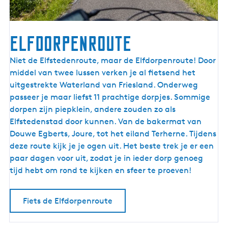
r
e
n
Elfdorpenroute
l
a
E
Niet de Elfstedenroute, maar de Elfdorpenroute! Door
n
l
middel van twee lussen verken je al fietsend het
d
f
uitgestrekte Waterland van Friesland. Onderweg
d
passeer je maar liefst 11 prachtige dorpjes. Sommige
o
dorpen zijn piepklein, andere zouden zo als
r
Elfstedenstad door kunnen. Van de bakermat van
p
Douwe Egberts, Joure, tot het eiland Terherne. Tijdens
e
deze route kijk je je ogen uit. Het beste trek je er een
n
paar dagen voor uit, zodat je in ieder dorp genoeg
r
tijd hebt om rond te kijken en sfeer te proeven!
o
u
Fiets de Elfdorpenroute
t
e