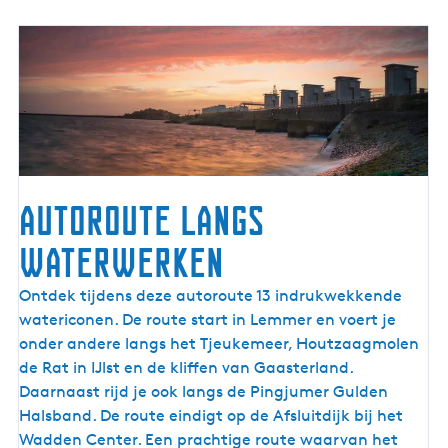
Autoroute langs
waterwerken
A
Ontdek tijdens deze autoroute 13 indrukwekkende
u
watericonen. De route start in Lemmer en voert je
t
onder andere langs het Tjeukemeer, Houtzaagmolen
o
de Rat in IJlst en de kliffen van Gaasterland.
r
Daarnaast rijd je ook langs de Pingjumer Gulden
o
Halsband. De route eindigt op de Afsluitdijk bij het
u
Wadden Center. Een prachtige route waarvan het