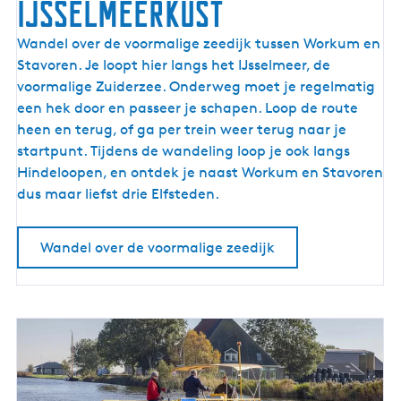
IJsselmeerkust
U
Wandel over de voormalige zeedijk tussen Workum en
i
Stavoren. Je loopt hier langs het IJsselmeer, de
t
voormalige Zuiderzee. Onderweg moet je regelmatig
w
een hek door en passeer je schapen. Loop de route
a
heen en terug, of ga per trein weer terug naar je
a
startpunt. Tijdens de wandeling loop je ook langs
i
Hindeloopen, en ontdek je naast Workum en Stavoren
e
dus maar liefst drie Elfsteden.
n
l
Wandel over de voormalige zeedijk
a
n
g
s
d
e
I