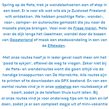
Spring op de fiets, trek je wandelschoenen aan of stap in
een boot. Er is voor elk wat wils als je Zuidwest Friesland
wilt ontdekken. We hebben prachtige fiets-, wandel-,
vaar-, camper- en autoroutes gemaakt die jou naar de
mooiste plekjes brengen. Vaar over de
Friese meren
, fiets
over de dijk langs het IJsselmeer, wandel door de bossen
van
Gaasterland
of maak een stadswandeling in een van
de
Elfsteden
.
Met onze routes hoef je in ieder geval nooit meer om het
'paad te sykjen', oftewel de weg te vragen. Zeker niet bij
de fiets- en wandelroutes want die gaan altijd via de
handige knooppunten van De Marrekrite. Alle routes zijn
te printen of te downloaden als GPX bestand. En van een
aantal routes vind je in onze
webshop
een routeboekje of
kaart, zodat je de telefoon thuis kunt laten. Bij
al onze routes vind je voor onderweg tips om te zien en/of
doen, zodat je er een compleet dagje uit of mini-vakantie