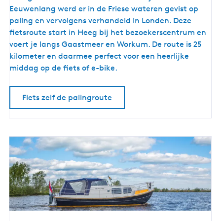
i
Eeuwenlang werd er in de Friese wateren gevist op
e
paling en vervolgens verhandeld in Londen. Deze
t
fietsroute start in Heeg bij het bezoekerscentrum en
s
voert je langs Gaastmeer en Workum. De route is 25
r
kilometer en daarmee perfect voor een heerlijke
o
middag op de fiets of e-bike.
u
t
Fiets zelf de palingroute
e
l
a
n
g
s
d
e
h
i