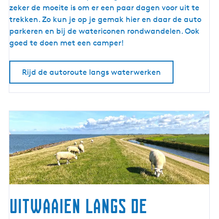
t
zeker de moeite is om er een paar dagen voor uit te
e
trekken. Zo kun je op je gemak hier en daar de auto
l
parkeren en bij de watericonen rondwandelen. Ook
a
goed te doen met een camper!
n
g
Rijd de autoroute langs waterwerken
s
w
a
t
e
r
w
e
r
k
e
Uitwaaien langs de
n