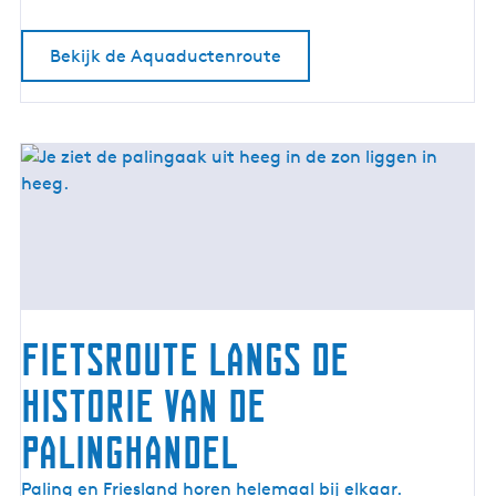
o
u
Bekijk de Aquaductenroute
t
e
Fietsroute langs de
historie van de
palinghandel
F
Paling en Friesland horen helemaal bij elkaar.