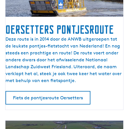
J
s
s
e
Oersetters pontjesroute
l
m
O
Deze route is in 2014 door de ANWB uitgeroepen tot
e
e
de leukste pontjes-fietstocht van Nederland! En nog
e
r
steeds een prachtige en route! De route voert onder
r
s
andere dwars door het afwisselende Nationaal
k
e
Landschap Zuidwest Friesland. Uiteraard, de naam
u
t
verklapt het al, steek je ook twee keer het water over
s
t
met behulp van een fietspontje.
t
e
r
Fiets de pontjesroute Oersetters
s
p
o
n
t