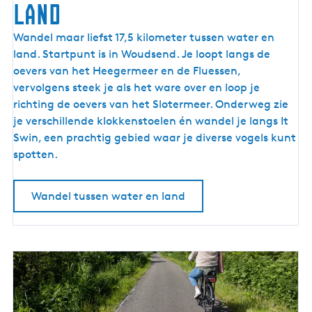
land
W
Wandel maar liefst 17,5 kilometer tussen water en
a
land. Startpunt is in Woudsend. Je loopt langs de
n
oevers van het Heegermeer en de Fluessen,
d
vervolgens steek je als het ware over en loop je
e
richting de oevers van het Slotermeer. Onderweg zie
l
je verschillende klokkenstoelen én wandel je langs It
e
Swin, een prachtig gebied waar je diverse vogels kunt
n
spotten.
t
u
Wandel tussen water en land
s
s
e
n
w
a
t