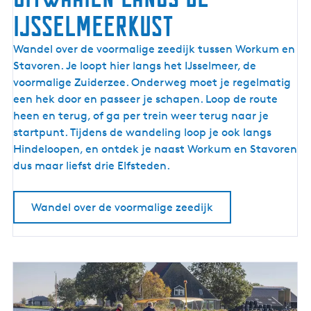
IJsselmeerkust
U
Wandel over de voormalige zeedijk tussen Workum en
i
Stavoren. Je loopt hier langs het IJsselmeer, de
t
voormalige Zuiderzee. Onderweg moet je regelmatig
w
een hek door en passeer je schapen. Loop de route
a
heen en terug, of ga per trein weer terug naar je
a
startpunt. Tijdens de wandeling loop je ook langs
i
Hindeloopen, en ontdek je naast Workum en Stavoren
e
dus maar liefst drie Elfsteden.
n
l
Wandel over de voormalige zeedijk
a
n
g
s
d
e