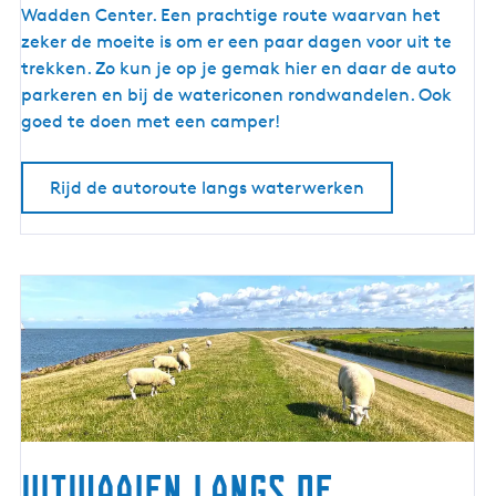
u
Wadden Center. Een prachtige route waarvan het
t
zeker de moeite is om er een paar dagen voor uit te
e
trekken. Zo kun je op je gemak hier en daar de auto
l
parkeren en bij de watericonen rondwandelen. Ook
a
goed te doen met een camper!
n
g
Rijd de autoroute langs waterwerken
s
w
a
t
e
r
w
e
r
k
e
Uitwaaien langs de
n