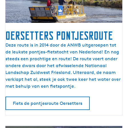
I
J
s
s
e
Oersetters pontjesroute
l
m
O
Deze route is in 2014 door de ANWB uitgeroepen tot
e
e
de leukste pontjes-fietstocht van Nederland! En nog
e
r
steeds een prachtige en route! De route voert onder
r
s
andere dwars door het afwisselende Nationaal
k
e
Landschap Zuidwest Friesland. Uiteraard, de naam
u
t
verklapt het al, steek je ook twee keer het water over
s
t
met behulp van een fietspontje.
t
e
r
Fiets de pontjesroute Oersetters
s
p
o
n