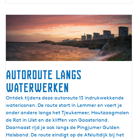
e
Autoroute langs
waterwerken
A
Ontdek tijdens deze autoroute 13 indrukwekkende
u
watericonen. De route start in Lemmer en voert je
t
onder andere langs het Tjeukemeer, Houtzaagmolen
o
de Rat in IJlst en de kliffen van Gaasterland.
r
Daarnaast rijd je ook langs de Pingjumer Gulden
o
Halsband. De route eindigt op de Afsluitdijk bij het