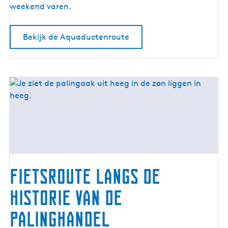
r
weekend varen.
o
u
Bekijk de Aquaductenroute
t
e
Fietsroute langs de
historie van de
palinghandel