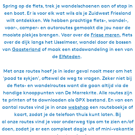
Spring op de fiets, trek je wandelschoenen aan of stap in
een boot. Er is voor elk wat wils als je Zuidwest Friesland
wilt ontdekken. We hebben prachtige fiets-, wandel-,
vaar-, camper- en autoroutes gemaakt die jou naar de
mooiste plekjes brengen. Vaar over de
Friese meren
, fiets
over de dijk langs het IJsselmeer, wandel door de bossen
van
Gaasterland
of maak een stadswandeling in een van
de
Elfsteden
.
Met onze routes hoef je in ieder geval nooit meer om het
'paad te sykjen', oftewel de weg te vragen. Zeker niet bij
de fiets- en wandelroutes want die gaan altijd via de
handige knooppunten van De Marrekrite. Alle routes zijn
te printen of te downloaden als GPX bestand. En van een
aantal routes vind je in onze
webshop
een routeboekje of
kaart, zodat je de telefoon thuis kunt laten. Bij
al onze routes vind je voor onderweg tips om te zien en/of
doen, zodat je er een compleet dagje uit of mini-vakantie