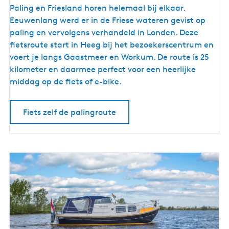
F
Paling en Friesland horen helemaal bij elkaar.
i
Eeuwenlang werd er in de Friese wateren gevist op
e
paling en vervolgens verhandeld in Londen. Deze
t
fietsroute start in Heeg bij het bezoekerscentrum en
s
voert je langs Gaastmeer en Workum. De route is 25
r
kilometer en daarmee perfect voor een heerlijke
o
middag op de fiets of e-bike.
u
t
Fiets zelf de palingroute
e
l
a
n
g
s
d
e
h
i