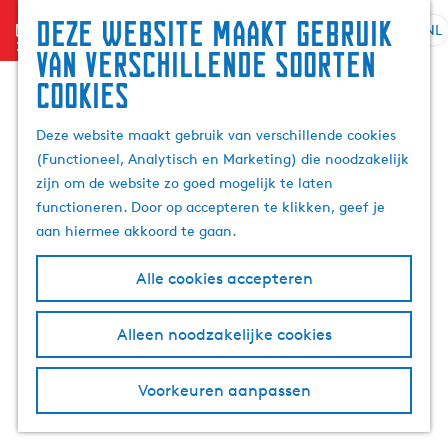
Zoek
Deze website maakt gebruik
menu
&
NL
S
G
Z
van verschillende soorten
boek
e
a
o
cookies
l
n
e
e
a
k
Deze website maakt gebruik van verschillende cookies
c
a
e
(Functioneel, Analytisch en Marketing) die noodzakelijk
t
r
n
zijn om de website zo goed mogelijk te laten
e
d
functioneren. Door op accepteren te klikken, geef je
e
e
aan hiermee akkoord te gaan.
r
h
t
o
Alle cookies accepteren
a
m
a
e
l
p
Alleen noodzakelijke cookies
H
a
u
g
Voorkeuren aanpassen
i
e
d
i