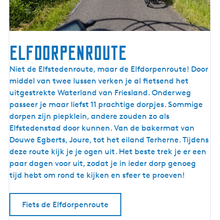
e
r
e
n
Elfdorpenroute
l
a
E
Niet de Elfstedenroute, maar de Elfdorpenroute! Door
n
l
middel van twee lussen verken je al fietsend het
d
f
uitgestrekte Waterland van Friesland. Onderweg
d
passeer je maar liefst 11 prachtige dorpjes. Sommige
o
dorpen zijn piepklein, andere zouden zo als
r
Elfstedenstad door kunnen. Van de bakermat van
p
Douwe Egberts, Joure, tot het eiland Terherne. Tijdens
e
deze route kijk je je ogen uit. Het beste trek je er een
n
paar dagen voor uit, zodat je in ieder dorp genoeg
r
tijd hebt om rond te kijken en sfeer te proeven!
o
u
Fiets de Elfdorpenroute
t