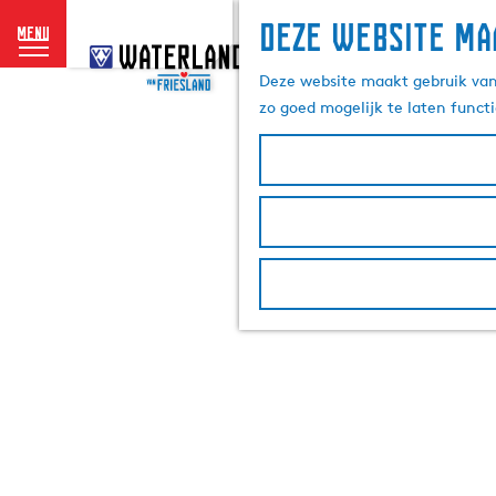
Deze website ma
menu
G
a
Deze website maakt gebruik van 
n
zo goed mogelijk te laten funct
a
a
r
d
e
h
o
m
e
p
a
g
e