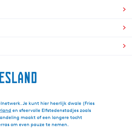
g
e
t
a
a
l
:
N
e
d
iesland
e
r
l
a
etwerk. Je kunt hier heerlijk dwale (Fries
n
rland
en sfeervolle Elfstedenstadjes zoals
d
 wandeling maakt of een langere tocht
s
 terras om even pauze te nemen.