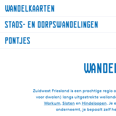
Wandelkaarten
W
Stads- en dorpswandelingen
a
n
S
d
Pontjes
t
e
a
l
P
d
k
o
s
a
Wandel
n
-
a
t
e
r
j
n
t
e
d
e
s
Zuidwest Friesland is een prachtige regio
o
n
voor dwalen) langs uitgestrekte weiland
r
Workum
,
Sloten
en
Hindeloopen
. Je
p
onderneemt, je bepaalt zelf he
s
w