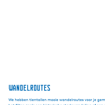
a
n
d
e
l
i
n
g
e
n
Wandelroutes
We hebben tientallen mooie wandelroutes voor je gema