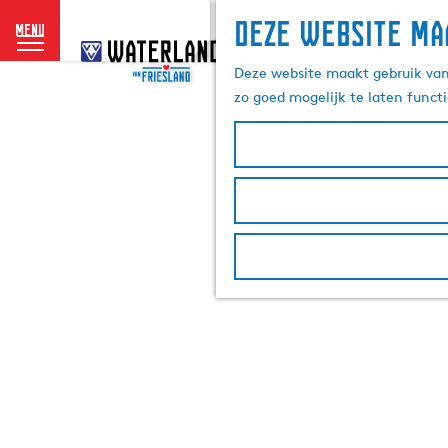
Deze website ma
menu
G
a
Deze website maakt gebruik van 
n
zo goed mogelijk te laten funct
a
a
r
d
e
h
o
m
e
p
a
g
e