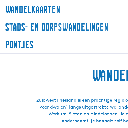
Wandelkaarten
W
Stads- en dorpswandelingen
a
n
S
d
Pontjes
t
e
a
l
P
d
k
o
s
a
Wandel
n
-
a
t
e
r
j
n
t
e
d
e
s
Zuidwest Friesland is een prachtige regio
o
n
voor dwalen) langs uitgestrekte weiland
r
Workum
,
Sloten
en
Hindeloopen
. Je
p
onderneemt, je bepaalt zelf he
s
w