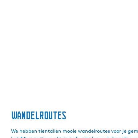
a
n
d
e
l
i
n
g
e
n
Wandelroutes
We hebben tientallen mooie wandelroutes voor je gema