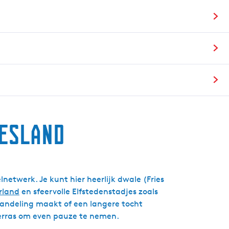
g
e
t
a
a
l
:
N
e
d
iesland
e
r
l
a
etwerk. Je kunt hier heerlijk dwale (Fries
n
rland
en sfeervolle Elfstedenstadjes zoals
d
 wandeling maakt of een langere tocht
s
 terras om even pauze te nemen.