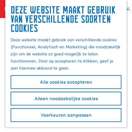
Zoek
Deze website maakt gebruik
menu
&
NL
S
G
Z
van verschillende soorten
boek
e
a
o
cookies
l
n
e
e
a
k
Deze website maakt gebruik van verschillende cookies
c
a
e
(Functioneel, Analytisch en Marketing) die noodzakelijk
t
r
n
zijn om de website zo goed mogelijk te laten
e
d
functioneren. Door op accepteren te klikken, geef je
e
e
aan hiermee akkoord te gaan.
r
h
t
o
Alle cookies accepteren
a
m
a
e
l
p
Alleen noodzakelijke cookies
H
a
u
g
Voorkeuren aanpassen
i
e
d
i