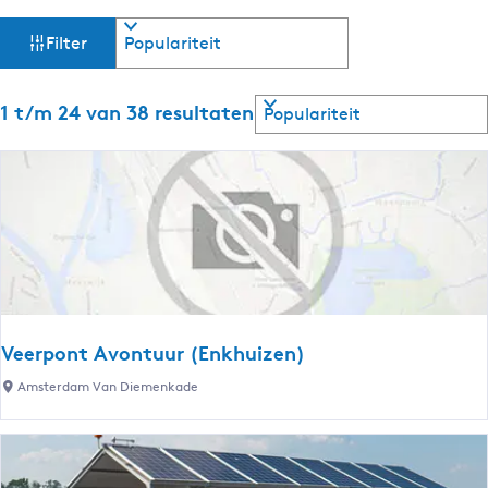
W
S
Filter
o
a
r
t
S
1 t/m 24 van 38 resultaten
t
e
o
e
r
z
r
t
o
e
o
p
e
:
r
e
o
p
k
:
j
Veerpont Avontuur (Enkhuizen)
V
Amsterdam Van Diemenkade
e
e
e
r