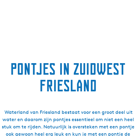
g
e
t
a
a
l
:
N
Pontjes in Zuidwest
e
d
Friesland
e
r
l
a
n
Waterland van Friesland bestaat voor een groot deel uit
d
water en daarom zijn pontjes essentieel om niet een heel
s
stuk om te rijden. Natuurlijk is oversteken met een pontje
ook gewoon heel erg leuk en kun je met een pontje de