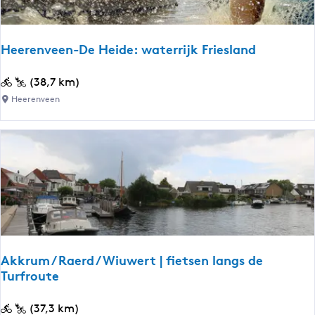
n
n
g
d
E
|
Heerenveen-De Heide: waterrijk Friesland
r
F
f
i
H
(38,7 km)
g
e
e
Heerenveen
o
t
e
e
s
r
d
r
e
o
n
u
v
t
e
e
e
n
-
Akkrum / Raerd / Wiuwert | fietsen langs de
D
Turfroute
e
H
A
(37,3 km)