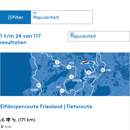
W
S
Filter
o
a
r
t
S
1 t/m 24 van 117
t
e
o
resultaten
e
r
z
r
t
o
e
o
p
e
:
r
e
o
p
k
:
j
Elfdorpenroute Friesland | Fietsroute
e
E
(171 km)
l
Balk