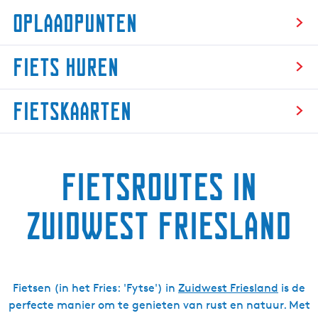
Oplaadpunten
O
Fiets huren
p
l
F
a
Fietskaarten
i
a
e
d
F
t
p
i
s
u
Fietsroutes in
e
h
n
t
u
t
s
Zuidwest Friesland
r
e
k
e
n
a
n
a
r
Fietsen (in het Fries: 'Fytse') in
Zuidwest Friesland
is de
t
perfecte manier om te genieten van rust en natuur. Met
e