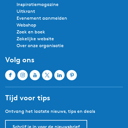
p
Inspiratiemagazine
n
l
Uitkrant
a
e
Evenement aanmelden
i
Webshop
n
Zoek en boek
i
Zakelijke website
n
Over onze organisatie
S
n
Volg ons
e
e
k
F
I
Y
X
L
P
a
n
o
W
i
i
c
s
u
a
n
n
Tijd voor tips
e
t
T
t
k
t
b
a
u
e
e
e
Ontvang het laatste nieuws, tips en deals
o
g
b
r
d
r
o
r
e
l
I
e
k
a
W
a
n
s
Schrijf je in voor de nieuwsbrief