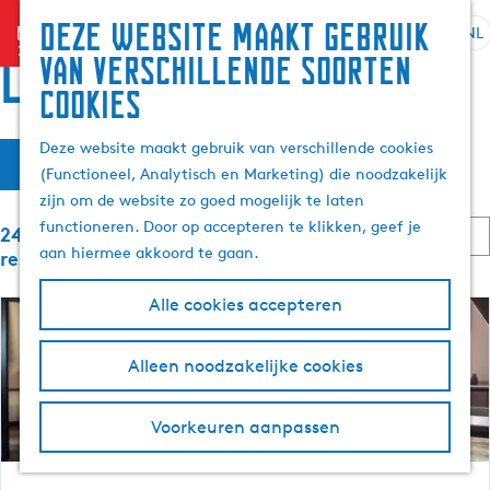
Zoek
Deze website maakt gebruik
menu
&
NL
S
G
Z
locaties
van verschillende soorten
boek
e
a
o
cookies
l
n
e
e
a
k
W
S
Deze website maakt gebruik van verschillende cookies
c
a
e
Filter
o
(Functioneel, Analytisch en Marketing) die noodzakelijk
t
r
n
a
r
zijn om de website zo goed mogelijk te laten
e
d
t
S
functioneren. Door op accepteren te klikken, geef je
e
e
2401 t/m 2424 van 2459
t
e
o
aan hiermee akkoord te gaan.
r
h
resultaten
e
r
t
o
z
r
t
Alle cookies accepteren
a
m
o
e
o
a
e
p
e
l
p
:
Alleen noodzakelijke cookies
r
e
H
a
o
u
g
p
k
Voorkeuren aanpassen
i
e
:
d
j
i