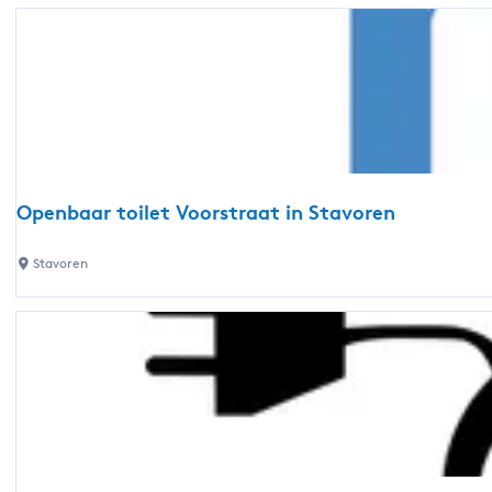
i
M
e
a
W
r
h
i
e
n
e
a
l
B
e
u
Openbaar toilet Voorstraat in Stavoren
r
i
s
t
O
Stavoren
S
e
p
t
n
e
a
h
n
v
a
b
o
v
a
r
e
a
e
n
r
n
S
t