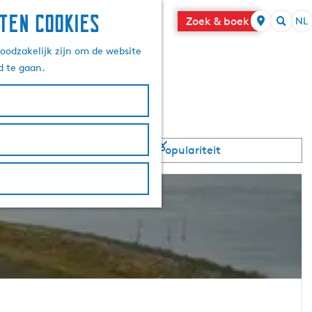
ten cookies
Zoek & boek
NL
S
Z
e
oodzakelijk zijn om de website
o
l
d te gaan.
e
e
k
c
e
t
n
e
e
r
t
a
a
l
H
u
i
d
i