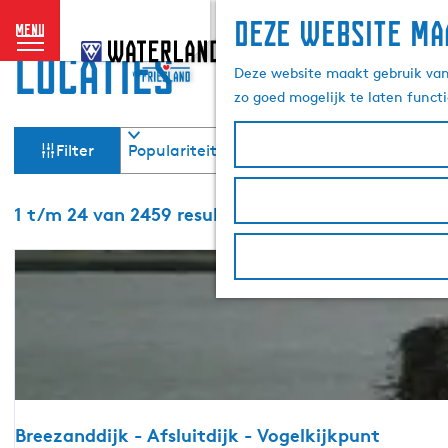
Deze website ma
menu
G
locaties
a
Deze website maakt gebruik van 
n
zo goed mogelijk te laten funct
a
W
S
a
Filter
o
r
a
r
d
t
S
e
1 t/m 24 van 2459 resultaten
t
e
o
h
e
r
o
z
r
t
m
o
e
o
e
p
e
p
:
r
e
a
o
g
p
k
e
:
j
Breezanddijk - Afsluitdijk - Vogelkijkpunt