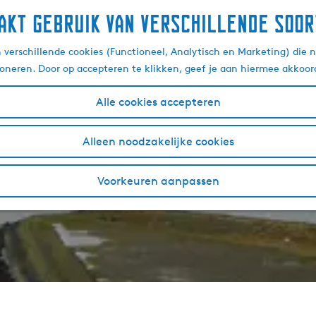
akt gebruik van verschillende soor
verschillende cookies (Functioneel, Analytisch en Marketing) die n
ioneren. Door op accepteren te klikken, geef je aan hiermee akkoor
Alle cookies accepteren
Alleen noodzakelijke cookies
Voorkeuren aanpassen