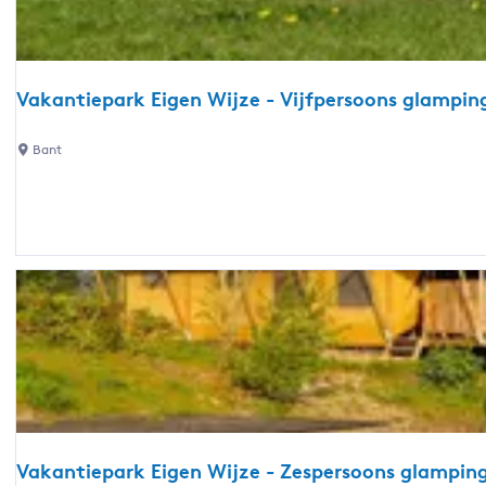
i
i
e
t
p
d
a
i
Vakantiepark Eigen Wijze - Vijfpersoons glampin
r
j
k
k
V
Bant
E
-
a
i
V
k
g
o
a
e
g
n
n
e
t
W
l
i
i
k
e
j
i
p
z
j
a
e
k
r
p
k
u
E
Vakantiepark Eigen Wijze - Zespersoons glampin