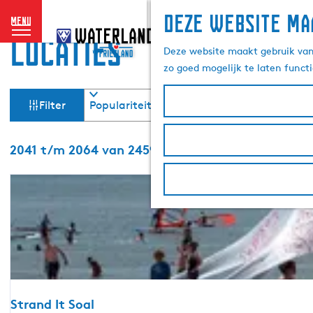
Deze website ma
menu
G
locaties
a
Deze website maakt gebruik van 
n
zo goed mogelijk te laten funct
a
W
S
a
Filter
o
r
a
r
d
t
S
e
2041 t/m 2064 van 2459 resultaten
t
e
o
h
e
r
o
z
r
t
m
o
e
o
e
p
e
p
:
r
e
a
o
g
p
k
e
:
j
Strand It Soal