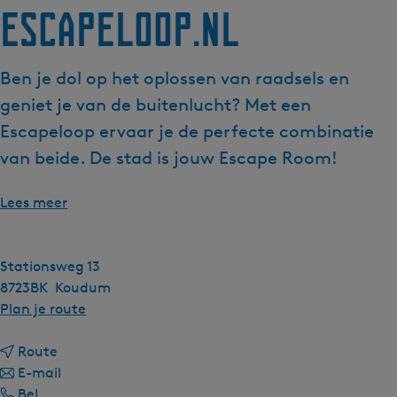
Escapeloop.nl
Ben je dol op het oplossen van raadsels en
geniet je van de buitenlucht? Met een
Escapeloop ervaar je de perfecte combinatie
van beide. De stad is jouw Escape Room!
Lees meer
Stationsweg 13
8723BK
Koudum
n
Plan je route
a
n
a
Route
a
n
r
E-mail
E
a
a
E
Bel