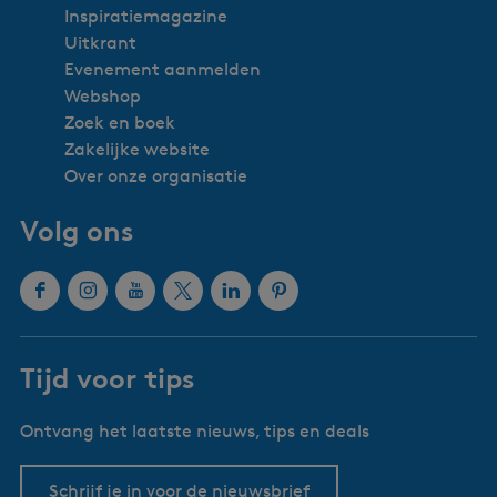
Inspiratiemagazine
Uitkrant
Evenement aanmelden
Webshop
Zoek en boek
Zakelijke website
Over onze organisatie
Volg ons
F
I
Y
X
L
P
a
n
o
W
i
i
c
s
u
a
n
n
Tijd voor tips
e
t
T
t
k
t
b
a
u
e
e
e
Ontvang het laatste nieuws, tips en deals
o
g
b
r
d
r
o
r
e
l
I
e
k
a
W
a
n
s
Schrijf je in voor de nieuwsbrief