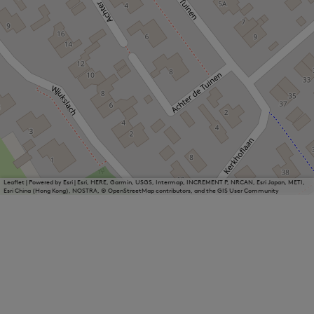
Leaflet
|
Powered by Esri | Esri, HERE, Garmin, USGS, Intermap, INCREMENT P, NRCAN, Esri Japan, METI,
Esri China (Hong Kong), NOSTRA, © OpenStreetMap contributors, and the GIS User Community