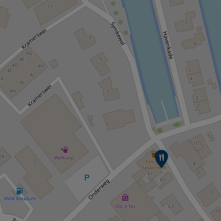
E
e
t
c
a
f
é
S