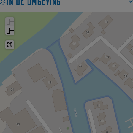
In de omgeving
+
−