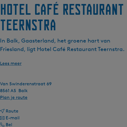
Hotel Café Restaurant
Teernstra
In Balk, Gaasterland, het groene hart van
Friesland, ligt Hotel Café Restaurant Teernstra.
Lees meer
Van Swinderenstraat 69
8561 AS
Balk
n
Plan je route
a
n
a
Route
a
n
r
E-mail
H
a
a
H
Bel