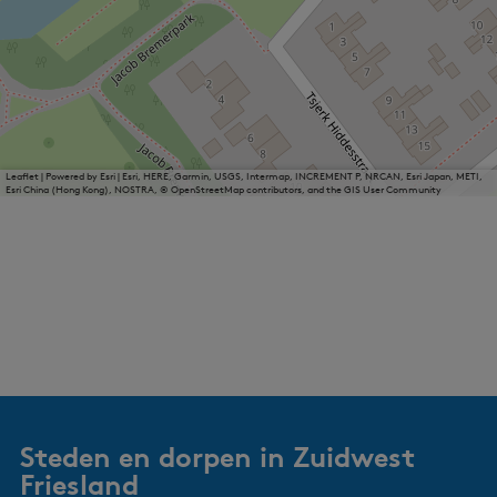
Leaflet
|
Powered by Esri | Esri, HERE, Garmin, USGS, Intermap, INCREMENT P, NRCAN, Esri Japan, METI,
Esri China (Hong Kong), NOSTRA, © OpenStreetMap contributors, and the GIS User Community
Steden en dorpen in Zuidwest
Friesland