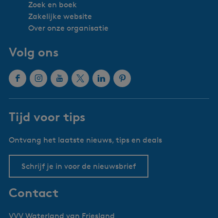
Zoek en boek
Zakelijke website
Over onze organisatie
Volg ons
F
I
Y
X
L
P
a
n
o
W
i
i
c
s
u
a
n
n
Tijd voor tips
e
t
T
t
k
t
b
a
u
e
e
e
Ontvang het laatste nieuws, tips en deals
o
g
b
r
d
r
o
r
e
l
I
e
k
a
W
a
n
s
Schrijf je in voor de nieuwsbrief
W
m
a
n
W
t
a
W
t
d
a
W
Contact
t
a
e
V
t
a
e
t
r
a
e
t
VVV Waterland van Friesland