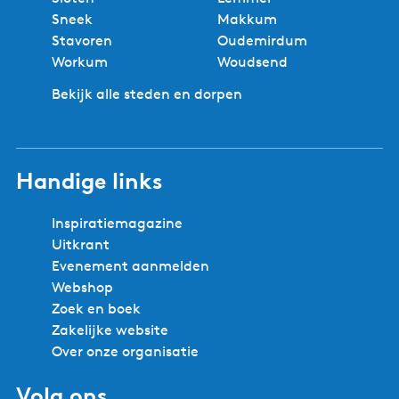
n
Sneek
Makkum
r
Stavoren
Oudemirdum
e
Workum
Woudsend
s
t
Bekijk alle steden en dorpen
a
u
r
Handige links
a
n
t
Inspiratiemagazine
'
Uitkrant
t
Evenement aanmelden
H
Webshop
a
Zoek en boek
s
Zakelijke website
k
Over onze organisatie
e
Volg ons