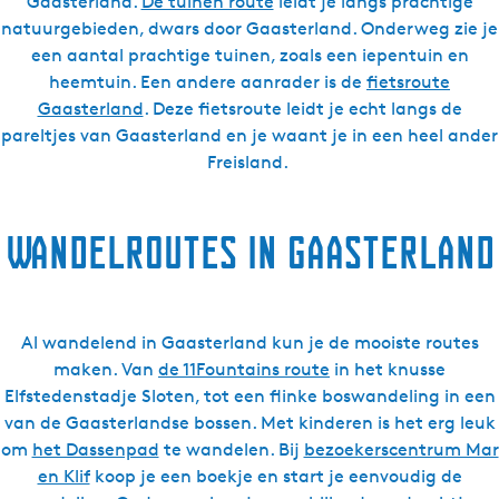
Gaasterland.
De tuinen route
leidt je langs prachtige
natuurgebieden, dwars door Gaasterland. Onderweg zie je
een aantal prachtige tuinen, zoals een iepentuin en
heemtuin. Een andere aanrader is de
fietsroute
Gaasterland
. Deze fietsroute leidt je echt langs de
pareltjes van Gaasterland en je waant je in een heel ander
Freisland.
Wandelroutes in Gaasterland
Al wandelend in Gaasterland kun je de mooiste routes
maken. Van
de 11Fountains route
in het knusse
Elfstedenstadje Sloten, tot een flinke boswandeling in een
van de Gaasterlandse bossen. Met kinderen is het erg leuk
om
het Dassenpad
te wandelen. Bij
bezoekerscentrum Mar
en Klif
koop je een boekje en start je eenvoudig de