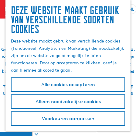
Zoek
Deze website maakt gebruik
menu
&
NL
S
G
Z
Routes Gaasterland
van verschillende soorten
boek
e
a
o
cookies
l
n
e
e
a
k
Deze website maakt gebruik van verschillende cookies
c
a
e
(Functioneel, Analytisch en Marketing) die noodzakelijk
t
r
Gaasterland is een prachtige regio om al fietsend, varend,
n
zijn om de website zo goed mogelijk te laten
e
d
wandelend of per auto te ontdekken. Van de kliffen langs
functioneren. Door op accepteren te klikken, geef je
e
e
het IJsselmeer tot de prachtige bossen, je kunt hier alle
aan hiermee akkoord te gaan.
r
h
kanten op. Hieronder vind je een overzicht van alle routes
t
o
in Gaasterland. Er zijn diverse routes waarmee je de
Alle cookies accepteren
a
m
mooiste plekken in Gaaterland kunt ontdekken. Ga er op
a
e
uit en ontdek zelf de schoonheid van Gaasterland. Welke
l
p
route ga jij doen?
Alleen noodzakelijke cookies
H
a
u
g
Lees hier meer over Gaasterland
Voorkeuren aanpassen
i
e
d
S
i