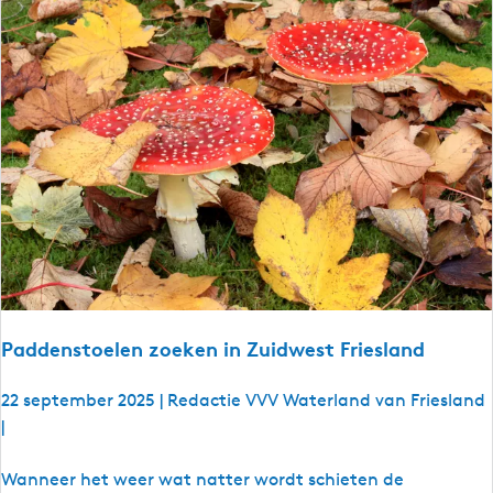
n
u
d
t
e
w
a
n
d
e
l
e
n
i
n
Paddenstoelen zoeken in Zuidwest Friesland
G
a
22 september 2025
|
Redactie VVV Waterland van Friesland
a
|
s
t
P
Wanneer het weer wat natter wordt schieten de