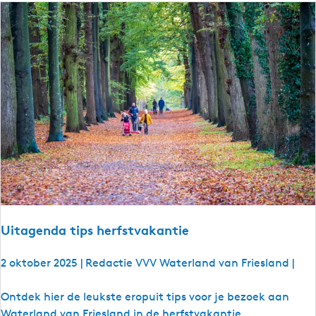
d
f
H
#
e
s
r
1
t
f
s
b
t
i
b
i
n
n
g
g
o
o
Uitagenda tips herfstvakantie
2 oktober 2025
|
Redactie VVV Waterland van Friesland
|
U
Ontdek hier de leukste eropuit tips voor je bezoek aan
i
Waterland van Friesland in de herfstvakantie.