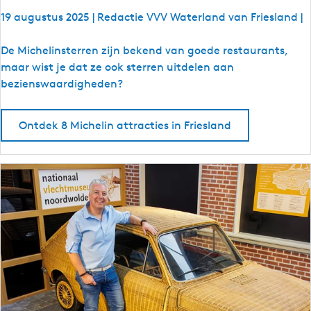
l
19 augustus 2025
|
Redactie VVV Waterland van Friesland
|
8
De Michelinsterren zijn bekend van goede restaurants,
x
maar wist je dat ze ook sterren uitdelen aan
M
bezienswaardigheden?
i
c
Ontdek 8 Michelin attracties in Friesland
h
e
l
i
n
a
t
t
r
a
c