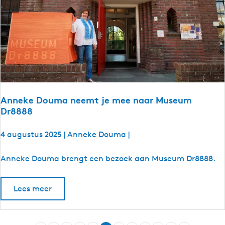
o
e
r
s
n
F
w
r
e
i
r
e
d
s
e
l
r
Anneke Douma neemt je mee naar Museum
a
z
Dr8888
n
a
d
n
4 augustus 2025
|
Anneke Douma
|
k
d
o
A
Anneke Douma brengt een bezoek aan Museum Dr8888.
r
n
t
n
e
Lees meer
e
r
k
d
e
a