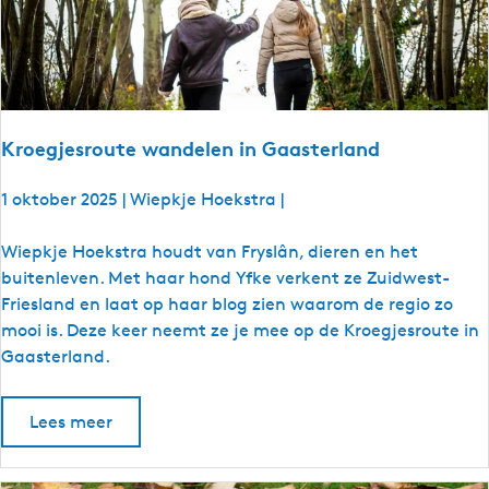
t
k
i
n
d
Kroegjesroute wandelen in Gaasterland
e
r
1 oktober 2025
|
Wiepkje Hoekstra
|
e
n
K
Wiepkje Hoekstra houdt van Fryslân, dieren en het
i
r
buitenleven. Met haar hond Yfke verkent ze Zuidwest-
n
o
Friesland en laat op haar blog zien waarom de regio zo
F
e
mooi is. Deze keer neemt ze je mee op de Kroegjesroute in
r
g
Gaasterland.
i
j
e
e
s
Lees meer
s
l
r
a
o