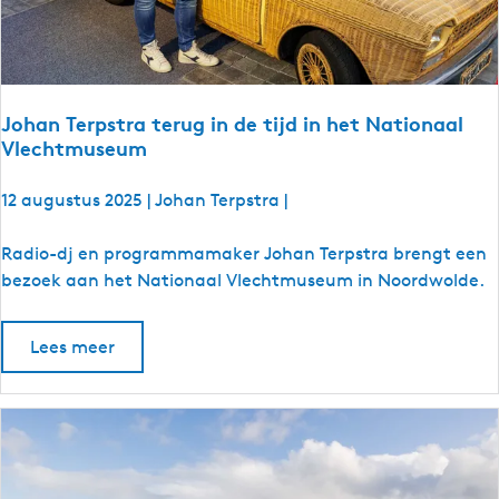
t
i
e
s
i
Johan Terpstra terug in de tijd in het Nationaal
n
Vlechtmuseum
F
r
12 augustus 2025
|
Johan Terpstra
|
i
e
J
Radio-dj en programmamaker Johan Terpstra brengt een
s
o
bezoek aan het Nationaal Vlechtmuseum in Noordwolde.
l
h
a
a
Lees meer
n
n
d
T
e
r
p
s