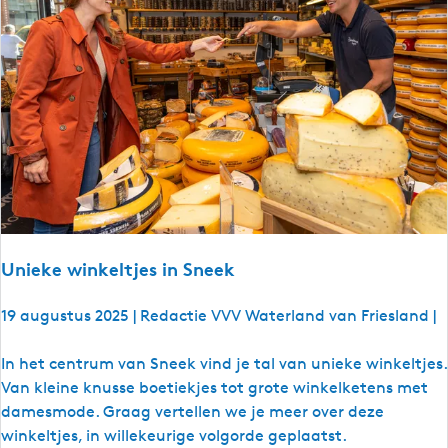
a
n
d
n
e
e
m
t
j
e
m
Unieke winkeltjes in Sneek
e
e
19 augustus 2025
|
Redactie VVV Waterland van Friesland
|
n
a
U
In het centrum van Sneek vind je tal van unieke winkeltjes.
a
n
Van kleine knusse boetiekjes tot grote winkelketens met
r
i
damesmode. Graag vertellen we je meer over deze
h
e
winkeltjes, in willekeurige volgorde geplaatst.