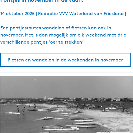
14 oktober 2025
|
Redactie VVV Waterland van Friesland
|
P
Een pontjesroutes wandelen of fietsen kan ook in
o
november. Het is dan mogelijk om elk weekend met drie
n
verschillende pontjes ‘oer te stekken’.
t
j
Fietsen en wandelen in de weekenden in november
e
s
i
n
n
o
v
e
m
b