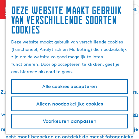
Zoek
Deze website maakt gebruik
menu
&
NL
S
G
Z
De leukste verhalen
van verschillende soorten
boek
e
a
o
cookies
l
n
e
over Waterland van
e
a
k
Deze website maakt gebruik van verschillende cookies
c
a
e
(Functioneel, Analytisch en Marketing) die noodzakelijk
t
r
Friesland
n
zijn om de website zo goed mogelijk te laten
e
d
functioneren. Door op accepteren te klikken, geef je
e
e
aan hiermee akkoord te gaan.
r
h
t
o
Zoek je inspiratie voor een vakantie of dagje uit in
Alle cookies accepteren
a
m
Zuidwest Friesland? Bekende en minder bekende bloggers,
a
e
locals en onze redactie gingen je voor. Zij ontdekten
l
p
Alleen noodzakelijke cookies
schatjes in de elfsteden
, rustige natuur- en
H
a
watergebieden, gave (water)sporten,
de mooiste fiets- en
u
g
Voorkeuren aanpassen
wandelroutes
, geweldige accommodaties en heerlijke
i
e
restaurants. Je leest hier wat de leukste plekken zijn die je
d
echt moet bezoeken en ontdekt de meest fotogenieke
i