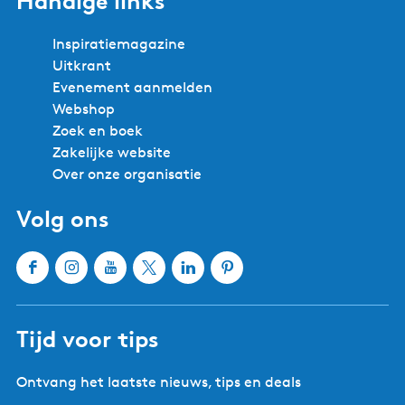
Handige links
n
g
M
a
i
u
Inspiratiemagazine
n
s
Uitkrant
a
e
Evenement aanmelden
u
Webshop
m
Zoek en boek
D
Zakelijke website
r
Over onze organisatie
8
8
Volg ons
8
8
F
I
Y
X
L
P
a
n
o
W
i
i
c
s
u
a
n
n
Tijd voor tips
e
t
T
t
k
t
b
a
u
e
e
e
Ontvang het laatste nieuws, tips en deals
o
g
b
r
d
r