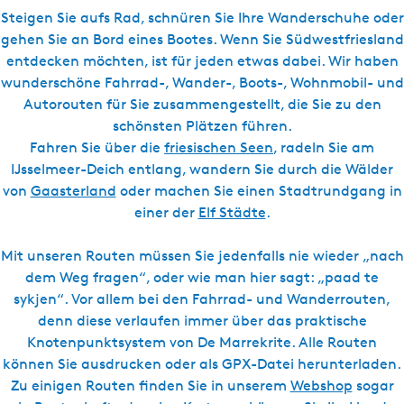
l
s
Steigen Sie aufs Rad, schnüren Sie Ihre Wanderschuhe oder
c
gehen Sie an Bord eines Bootes. Wenn Sie Südwestfriesland
h
entdecken möchten, ist für jeden etwas dabei. Wir haben
wunderschöne Fahrrad-, Wander-, Boots-, Wohnmobil- und
Autorouten für Sie zusammengestellt, die Sie zu den
schönsten Plätzen führen.
Fahren Sie über die
friesischen Seen
, radeln Sie am
IJsselmeer-Deich entlang, wandern Sie durch die Wälder
von
Gaasterland
oder machen Sie einen Stadtrundgang in
einer der
Elf Städte
.
Mit unseren Routen müssen Sie jedenfalls nie wieder „nach
dem Weg fragen“, oder wie man hier sagt: „paad te
sykjen“. Vor allem bei den Fahrrad- und Wanderrouten,
denn diese verlaufen immer über das praktische
Knotenpunktsystem von De Marrekrite. Alle Routen
können Sie ausdrucken oder als GPX-Datei herunterladen.
Zu einigen Routen finden Sie in unserem
Webshop
sogar