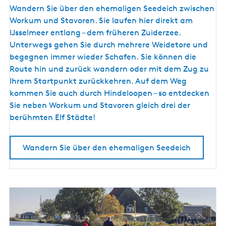
F
Wandern Sie über den ehemaligen Seedeich zwischen
e
r
Workum und Stavoren. Sie laufen hier direkt am
r
i
IJsselmeer entlang – dem früheren Zuiderzee.
k
s
Unterwegs gehen Sie durch mehrere Weidetore und
e
c
begegnen immer wieder Schafen. Sie können die
h
Route hin und zurück wandern oder mit dem Zug zu
e
Ihrem Startpunkt zurückkehren. Auf dem Weg
r
kommen Sie auch durch Hindeloopen – so entdecken
W
Sie neben Workum und Stavoren gleich drei der
i
berühmten Elf Städte!
n
d
Wandern Sie über den ehemaligen Seedeich
a
n
d
e
r
I
J