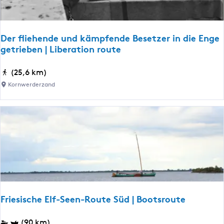
t
n
a
e
c
h
s
Der fliehende und kämpfende Besetzer in die Enge
:
getrieben | Liberation route
t
D
(25,6 km)
d
e
Kornwerderzand
r
u
f
l
u
i
n
e
h
t
e
n
e
d
Friesische Elf-Seen-Route Süd | Bootsroute
e
r
u
F
(90 km)