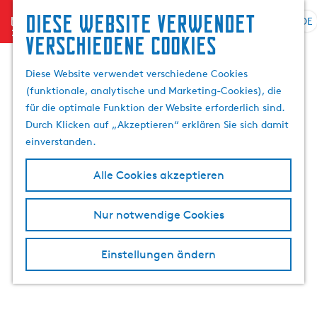
Suchen
Diese website verwendet
menu
&
DE
S
G
S
verschiedene cookies
Buchen
p
e
u
r
h
c
Diese Website verwendet verschiedene Cookies
a
e
h
(funktionale, analytische und Marketing-Cookies), die
c
n
e
für die optimale Funktion der Website erforderlich sind.
h
S
n
Durch Klicken auf „Akzeptieren“ erklären Sie sich damit
e
i
einverstanden.
a
e
u
z
Alle Cookies akzeptieren
s
u
w
r
Nur notwendige Cookies
ä
H
h
o
l
m
Einstellungen ändern
e
e
n
p
A
a
k