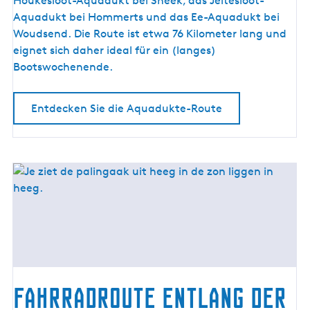
Houkesloot-Aquadukt bei Sneek, das Jeltesloot-
e
Aquadukt bei Hommerts und das Ee-Aquadukt bei
-
Woudsend. Die Route ist etwa 76 Kilometer lang und
R
eignet sich daher ideal für ein (langes)
o
Bootswochenende.
u
t
Entdecken Sie die Aquadukte-Route
e
Fahrradroute entlang der