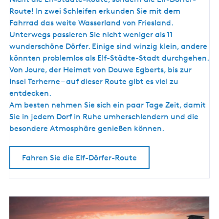
l
L
Route! In zwei Schleifen erkunden Sie mit dem
f
a
Fahrrad das weite Wasserland von Friesland.
-
n
Unterwegs passieren Sie nicht weniger als 11
D
d
wunderschöne Dörfer. Einige sind winzig klein, andere
ö
könnten problemlos als Elf-Städte-Stadt durchgehen.
r
Von Joure, der Heimat von Douwe Egberts, bis zur
f
Insel Terherne – auf dieser Route gibt es viel zu
e
entdecken.
r
Am besten nehmen Sie sich ein paar Tage Zeit, damit
-
Sie in jedem Dorf in Ruhe umherschlendern und die
R
besondere Atmosphäre genießen können.
o
u
Fahren Sie die Elf-Dörfer-Route
t
e