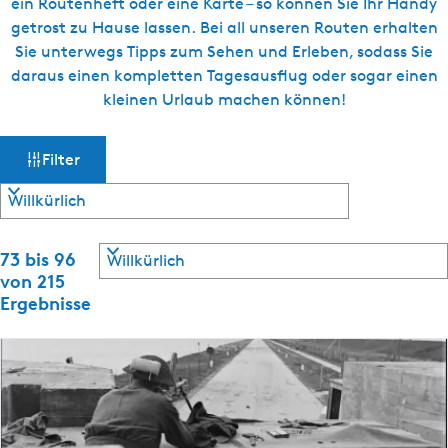
ein Routenheft oder eine Karte – so können Sie Ihr Handy
getrost zu Hause lassen. Bei all unseren Routen erhalten
Sie unterwegs Tipps zum Sehen und Erleben, sodass Sie
daraus einen kompletten Tagesausflug oder sogar einen
kleinen Urlaub machen können!
W
S
Filter
o
a
r
t
s
i
S
e
73 bis 96
m
o
r
von 215
r
e
Ergebnisse
ö
t
n
i
n
c
e
a
r
c
h
e
h
n
: