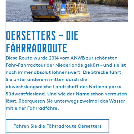
s
s
e
l
Oersetters – die
m
e
Fährradroute
e
r
O
Diese Route wurde 2014 vom ANWB zur schönsten
k
e
Fähr-Fahrradtour der Niederlande gekürt – und sie ist
ü
r
noch immer absolut lohnenswert! Die Strecke führt
s
s
Sie unter anderem mitten durch die
t
e
abwechslungsreiche Landschaft des Nationalparks
e
t
Südwestfriesland. Und wie der Name schon vermuten
t
lässt, überqueren Sie unterwegs zweimal das Wasser
e
mit einer Fahrradfähre.
r
s
Fahren Sie die Fährradroute Oersetters
–