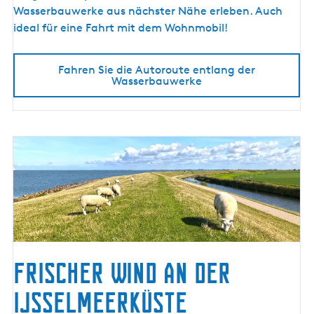
n
Wasserbauwerke aus nächster Nähe erleben. Auch
t
ideal für eine Fahrt mit dem Wohnmobil!
l
a
Fahren Sie die Autoroute entlang der
n
Wasserbauwerke
g
d
e
r
W
a
s
s
e
r
b
Frischer Wind an der
a
IJsselmeerküste
u
w