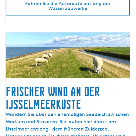
Fahren Sie die Autoroute entlang der
n
Wasserbauwerke
g
d
e
r
W
a
s
s
e
r
b
Frischer Wind an der
a
IJsselmeerküste
u
w
F
Wandern Sie über den ehemaligen Seedeich zwischen
e
r
Workum und Stavoren. Sie laufen hier direkt am
r
i
IJsselmeer entlang – dem früheren Zuiderzee.
k
s