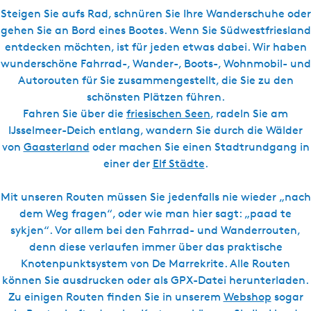
l
s
Steigen Sie aufs Rad, schnüren Sie Ihre Wanderschuhe oder
c
gehen Sie an Bord eines Bootes. Wenn Sie Südwestfriesland
h
entdecken möchten, ist für jeden etwas dabei. Wir haben
wunderschöne Fahrrad-, Wander-, Boots-, Wohnmobil- und
Autorouten für Sie zusammengestellt, die Sie zu den
schönsten Plätzen führen.
Fahren Sie über die
friesischen Seen
, radeln Sie am
IJsselmeer-Deich entlang, wandern Sie durch die Wälder
von
Gaasterland
oder machen Sie einen Stadtrundgang in
einer der
Elf Städte
.
Mit unseren Routen müssen Sie jedenfalls nie wieder „nach
dem Weg fragen“, oder wie man hier sagt: „paad te
sykjen“. Vor allem bei den Fahrrad- und Wanderrouten,
denn diese verlaufen immer über das praktische
Knotenpunktsystem von De Marrekrite. Alle Routen
können Sie ausdrucken oder als GPX-Datei herunterladen.
Zu einigen Routen finden Sie in unserem
Webshop
sogar