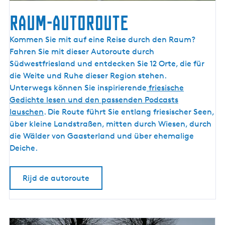
Raum-Autoroute
R
Kommen Sie mit auf eine Reise durch den Raum?
a
Fahren Sie mit dieser Autoroute durch
u
Südwestfriesland und entdecken Sie 12 Orte, die für
m
die Weite und Ruhe dieser Region stehen.
-
Unterwegs können Sie inspirierende
friesische
A
Gedichte lesen und den passenden Podcasts
u
lauschen
. Die Route führt Sie entlang friesischer Seen,
t
über kleine Landstraßen, mitten durch Wiesen, durch
o
die Wälder von Gaasterland und über ehemalige
r
Deiche.
o
u
Rijd de autoroute
t
e