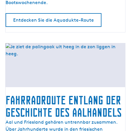
o
Bootswochenende.
u
t
Entdecken Sie die Aquadukte-Route
e
Fahrradroute entlang der
Geschichte des Aalhandels
F
Aal und Friesland gehören untrennbar zusammen.
a
Über Jahrhunderte wurde in den friesischen