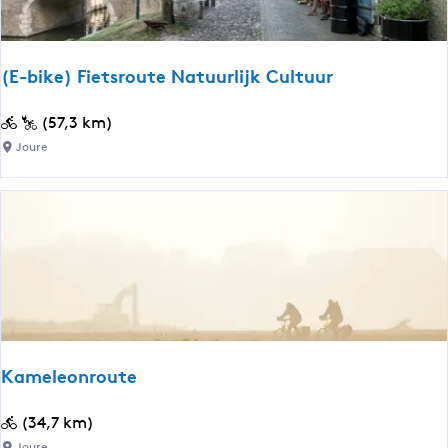
t
n
a
e
c
h
s
(E-bike) Fietsroute Natuurlijk Cultuur
:
t
(
(57,3 km)
E
Joure
d
-
b
u
i
u
k
e
n
)
F
t
i
e
e
Kameleonroute
t
r
s
K
(34,7 km)
r
a
Joure