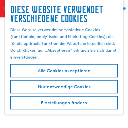
Suchen
Diese website verwendet
menu
&
DE
S
G
S
verschiedene cookies
Buchen
p
e
u
r
h
c
Diese Website verwendet verschiedene Cookies
a
e
h
(funktionale, analytische und Marketing-Cookies), die
c
n
e
für die optimale Funktion der Website erforderlich sind.
h
S
n
Durch Klicken auf „Akzeptieren“ erklären Sie sich damit
e
i
einverstanden.
a
e
u
z
Alle Cookies akzeptieren
s
u
w
r
Nur notwendige Cookies
ä
H
h
o
l
m
Einstellungen ändern
e
e
n
p
A
a
k