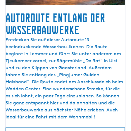
Autoroute entlang der
Wasserbauwerke
A
Entdecken Sie auf dieser Autoroute 13
u
beeindruckende Wasserbau-Ikonen. Die Route
t
beginnt in Lemmer und führt Sie unter anderem am
o
Tjeukemeer vorbei, zur Sägemühle „De Rat“ in IJlst
r
und zu den Klippen von Gaasterland. Außerdem
o
fahren Sie entlang des „Pingjumer Gulden
u
Halsband“. Die Route endet am Abschlussdeich beim
t
Wadden Center. Eine wunderschöne Strecke, für die
e
es sich lohnt, ein paar Tage einzuplanen. So können
e
Sie ganz entspannt hier und da anhalten und die
n
Wasserbauwerke aus nächster Nähe erleben. Auch
t
ideal für eine Fahrt mit dem Wohnmobil!
l
a