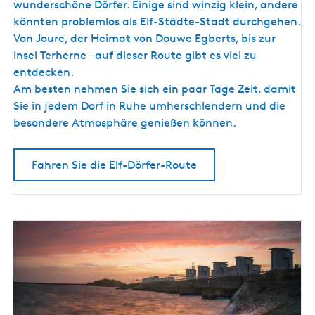
D
d
wunderschöne Dörfer. Einige sind winzig klein, andere
ö
könnten problemlos als Elf-Städte-Stadt durchgehen.
r
Von Joure, der Heimat von Douwe Egberts, bis zur
f
Insel Terherne – auf dieser Route gibt es viel zu
e
entdecken.
r
Am besten nehmen Sie sich ein paar Tage Zeit, damit
-
Sie in jedem Dorf in Ruhe umherschlendern und die
R
besondere Atmosphäre genießen können.
o
u
Fahren Sie die Elf-Dörfer-Route
t
e