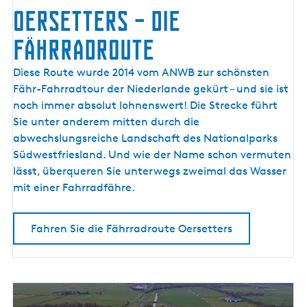
l
Oersetters – die
m
e
Fährradroute
e
r
O
Diese Route wurde 2014 vom ANWB zur schönsten
k
e
Fähr-Fahrradtour der Niederlande gekürt – und sie ist
ü
r
noch immer absolut lohnenswert! Die Strecke führt
s
s
Sie unter anderem mitten durch die
t
e
abwechslungsreiche Landschaft des Nationalparks
e
t
Südwestfriesland. Und wie der Name schon vermuten
t
lässt, überqueren Sie unterwegs zweimal das Wasser
e
mit einer Fahrradfähre.
r
s
Fahren Sie die Fährradroute Oersetters
–
d
i
e
F