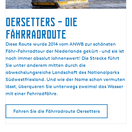
s
e
l
Oersetters – die
m
e
Fährradroute
e
r
O
Diese Route wurde 2014 vom ANWB zur schönsten
k
e
Fähr-Fahrradtour der Niederlande gekürt – und sie ist
ü
r
noch immer absolut lohnenswert! Die Strecke führt
s
s
Sie unter anderem mitten durch die
t
e
abwechslungsreiche Landschaft des Nationalparks
e
t
Südwestfriesland. Und wie der Name schon vermuten
t
lässt, überqueren Sie unterwegs zweimal das Wasser
e
mit einer Fahrradfähre.
r
s
Fahren Sie die Fährradroute Oersetters
–
d
i