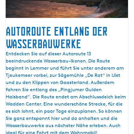
Autoroute entlang der
Wasserbauwerke
A
Entdecken Sie auf dieser Autoroute 13
u
beeindruckende Wasserbau-Ikonen. Die Route
t
beginnt in Lemmer und führt Sie unter anderem am
o
Tjeukemeer vorbei, zur Sägemühle „De Rat“ in IJlst
r
und zu den Klippen von Gaasterland. Außerdem
o
fahren Sie entlang des „Pingjumer Gulden
u
Halsband“. Die Route endet am Abschlussdeich beim
t
Wadden Center. Eine wunderschöne Strecke, für die
e
es sich lohnt, ein paar Tage einzuplanen. So können
e
Sie ganz entspannt hier und da anhalten und die
n
Wasserbauwerke aus nächster Nähe erleben. Auch
t
ideal für eine Fahrt mit dem Wohnmobil!