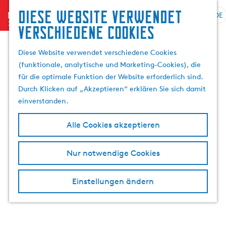
Suchen
Diese website verwendet
menu
&
DE
S
G
S
verschiedene cookies
Buchen
p
e
u
r
h
c
Diese Website verwendet verschiedene Cookies
a
e
h
(funktionale, analytische und Marketing-Cookies), die
c
n
e
für die optimale Funktion der Website erforderlich sind.
h
S
n
Durch Klicken auf „Akzeptieren“ erklären Sie sich damit
e
i
einverstanden.
a
e
u
z
Alle Cookies akzeptieren
s
u
w
r
Nur notwendige Cookies
ä
H
h
o
l
m
Einstellungen ändern
e
e
n
p
A
a
k