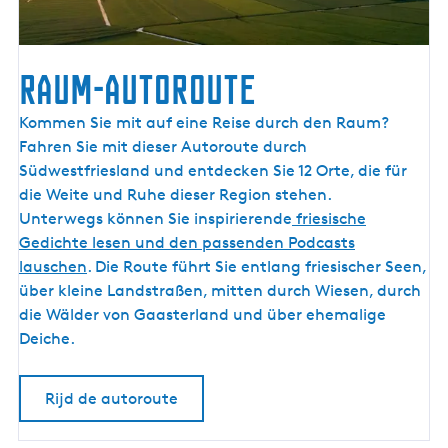
t
1
e
0
Raum-Autoroute
R
Kommen Sie mit auf eine Reise durch den Raum?
a
Fahren Sie mit dieser Autoroute durch
u
Südwestfriesland und entdecken Sie 12 Orte, die für
m
die Weite und Ruhe dieser Region stehen.
-
Unterwegs können Sie inspirierende
friesische
A
Gedichte lesen und den passenden Podcasts
u
lauschen
. Die Route führt Sie entlang friesischer Seen,
t
über kleine Landstraßen, mitten durch Wiesen, durch
o
die Wälder von Gaasterland und über ehemalige
r
Deiche.
o
u
Rijd de autoroute
t
e