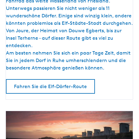
f
a
Fahrrad das weite Wasserland von Friesland.
-
n
Unterwegs passieren Sie nicht weniger als 11
D
d
wunderschöne Dörfer. Einige sind winzig klein, andere
ö
könnten problemlos als Elf-Städte-Stadt durchgehen.
r
Von Joure, der Heimat von Douwe Egberts, bis zur
f
Insel Terherne – auf dieser Route gibt es viel zu
e
entdecken.
r
Am besten nehmen Sie sich ein paar Tage Zeit, damit
-
Sie in jedem Dorf in Ruhe umherschlendern und die
R
besondere Atmosphäre genießen können.
o
u
Fahren Sie die Elf-Dörfer-Route
t
e