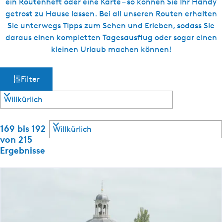
ein Routenheft oder eine Karte – so können Sie Ihr Handy
getrost zu Hause lassen. Bei all unseren Routen erhalten
Sie unterwegs Tipps zum Sehen und Erleben, sodass Sie
daraus einen kompletten Tagesausflug oder sogar einen
kleinen Urlaub machen können!
W
S
Filter
o
a
r
t
s
i
S
e
169 bis 192
m
o
r
von 215
r
e
Ergebnisse
ö
t
n
i
n
c
e
a
r
c
h
e
h
n
: