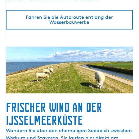
l
a
Fahren Sie die Autoroute entlang der
n
Wasserbauwerke
g
d
e
r
W
a
s
s
e
r
b
Frischer Wind an der
a
IJsselmeerküste
u
w
F
Wandern Sie über den ehemaligen Seedeich zwischen
e
r
Workum und Stavoren. Sie laufen hier direkt am