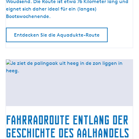
-
Woudsend. Die Route ist etwa 76 Kilometer lang und
R
eignet sich daher ideal für ein (langes)
o
Bootswochenende.
u
t
Entdecken Sie die Aquadukte-Route
e
Fahrradroute entlang der
Geschichte des Aalhandels