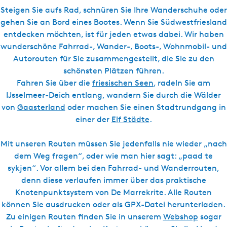
l
s
Steigen Sie aufs Rad, schnüren Sie Ihre Wanderschuhe oder
c
gehen Sie an Bord eines Bootes. Wenn Sie Südwestfriesland
h
entdecken möchten, ist für jeden etwas dabei. Wir haben
wunderschöne Fahrrad-, Wander-, Boots-, Wohnmobil- und
Autorouten für Sie zusammengestellt, die Sie zu den
schönsten Plätzen führen.
Fahren Sie über die
friesischen Seen
, radeln Sie am
IJsselmeer-Deich entlang, wandern Sie durch die Wälder
von
Gaasterland
oder machen Sie einen Stadtrundgang in
einer der
Elf Städte
.
Mit unseren Routen müssen Sie jedenfalls nie wieder „nach
dem Weg fragen“, oder wie man hier sagt: „paad te
sykjen“. Vor allem bei den Fahrrad- und Wanderrouten,
denn diese verlaufen immer über das praktische
Knotenpunktsystem von De Marrekrite. Alle Routen
können Sie ausdrucken oder als GPX-Datei herunterladen.
Zu einigen Routen finden Sie in unserem
Webshop
sogar