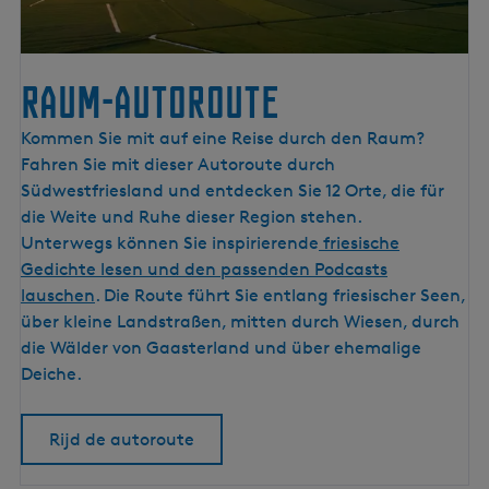
Raum-Autoroute
R
Kommen Sie mit auf eine Reise durch den Raum?
a
Fahren Sie mit dieser Autoroute durch
u
Südwestfriesland und entdecken Sie 12 Orte, die für
m
die Weite und Ruhe dieser Region stehen.
-
Unterwegs können Sie inspirierende
friesische
A
Gedichte lesen und den passenden Podcasts
u
lauschen
. Die Route führt Sie entlang friesischer Seen,
t
über kleine Landstraßen, mitten durch Wiesen, durch
o
die Wälder von Gaasterland und über ehemalige
r
Deiche.
o
u
Rijd de autoroute
t
e