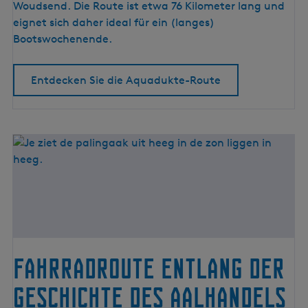
-
Woudsend. Die Route ist etwa 76 Kilometer lang und
R
eignet sich daher ideal für ein (langes)
o
Bootswochenende.
u
t
Entdecken Sie die Aquadukte-Route
e
Fahrradroute entlang der
Geschichte des Aalhandels