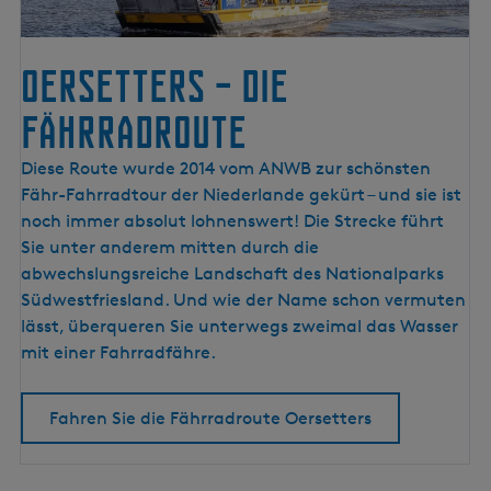
s
e
l
Oersetters – die
m
e
Fährradroute
e
r
O
Diese Route wurde 2014 vom ANWB zur schönsten
k
e
Fähr-Fahrradtour der Niederlande gekürt – und sie ist
ü
r
noch immer absolut lohnenswert! Die Strecke führt
s
s
Sie unter anderem mitten durch die
t
e
abwechslungsreiche Landschaft des Nationalparks
e
t
Südwestfriesland. Und wie der Name schon vermuten
t
lässt, überqueren Sie unterwegs zweimal das Wasser
e
mit einer Fahrradfähre.
r
s
Fahren Sie die Fährradroute Oersetters
–
d
i