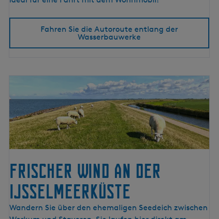
l
a
Fahren Sie die Autoroute entlang der
n
Wasserbauwerke
g
d
e
r
W
a
s
s
e
r
b
Frischer Wind an der
a
IJsselmeerküste
u
w
F
Wandern Sie über den ehemaligen Seedeich zwischen
e
r