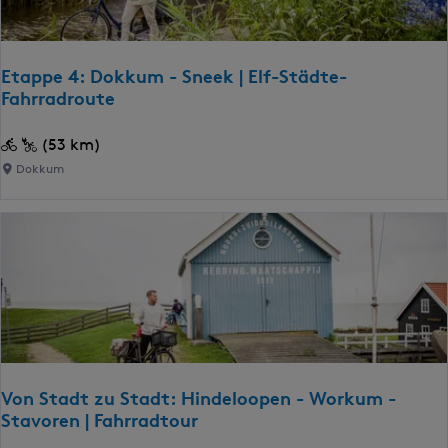
t
n
a
e
c
h
s
Etappe 4: Dokkum - Sneek | Elf-Städte-
:
Fahrradroute
t
E
(53 km)
d
t
Dokkum
a
u
p
p
u
e
n
4
:
t
D
o
e
k
Von Stadt zu Stadt: Hindeloopen - Workum -
k
r
Stavoren | Fahrradtour
u