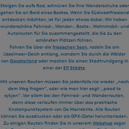
l
s
Steigen Sie aufs Rad, schnüren Sie Ihre Wanderschuhe oder
c
gehen Sie an Bord eines Bootes. Wenn Sie Südwestfriesland
h
entdecken möchten, ist für jeden etwas dabei. Wir haben
wunderschöne Fahrrad-, Wander-, Boots-, Wohnmobil- und
Autorouten für Sie zusammengestellt, die Sie zu den
schönsten Plätzen führen.
Fahren Sie über die
friesischen Seen
, radeln Sie am
IJsselmeer-Deich entlang, wandern Sie durch die Wälder
von
Gaasterland
oder machen Sie einen Stadtrundgang in
einer der
Elf Städte
.
Mit unseren Routen müssen Sie jedenfalls nie wieder „nach
dem Weg fragen“, oder wie man hier sagt: „paad te
sykjen“. Vor allem bei den Fahrrad- und Wanderrouten,
denn diese verlaufen immer über das praktische
Knotenpunktsystem von De Marrekrite. Alle Routen
können Sie ausdrucken oder als GPX-Datei herunterladen.
Zu einigen Routen finden Sie in unserem
Webshop
sogar