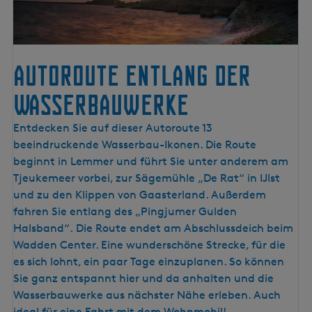
Autoroute entlang der
Wasserbauwerke
A
Entdecken Sie auf dieser Autoroute 13
u
beeindruckende Wasserbau-Ikonen. Die Route
t
beginnt in Lemmer und führt Sie unter anderem am
o
Tjeukemeer vorbei, zur Sägemühle „De Rat“ in IJlst
r
und zu den Klippen von Gaasterland. Außerdem
o
fahren Sie entlang des „Pingjumer Gulden
u
Halsband“. Die Route endet am Abschlussdeich beim
t
Wadden Center. Eine wunderschöne Strecke, für die
e
es sich lohnt, ein paar Tage einzuplanen. So können
e
Sie ganz entspannt hier und da anhalten und die
n
Wasserbauwerke aus nächster Nähe erleben. Auch
t
ideal für eine Fahrt mit dem Wohnmobil!