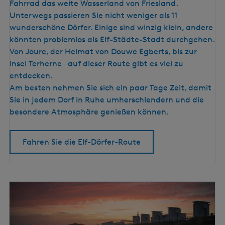
f
a
Fahrrad das weite Wasserland von Friesland.
-
n
Unterwegs passieren Sie nicht weniger als 11
D
d
wunderschöne Dörfer. Einige sind winzig klein, andere
ö
könnten problemlos als Elf-Städte-Stadt durchgehen.
r
Von Joure, der Heimat von Douwe Egberts, bis zur
f
Insel Terherne – auf dieser Route gibt es viel zu
e
entdecken.
r
Am besten nehmen Sie sich ein paar Tage Zeit, damit
-
Sie in jedem Dorf in Ruhe umherschlendern und die
R
besondere Atmosphäre genießen können.
o
u
Fahren Sie die Elf-Dörfer-Route
t
e