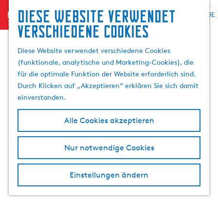
Suchen
Diese website verwendet
menu
&
DE
S
G
S
verschiedene cookies
Buchen
p
e
u
r
h
c
Diese Website verwendet verschiedene Cookies
a
e
h
(funktionale, analytische und Marketing-Cookies), die
c
n
e
für die optimale Funktion der Website erforderlich sind.
h
S
n
Durch Klicken auf „Akzeptieren“ erklären Sie sich damit
e
i
einverstanden.
a
e
u
z
Alle Cookies akzeptieren
s
u
w
r
Nur notwendige Cookies
ä
H
h
o
l
m
Einstellungen ändern
e
e
n
p
A
a
k