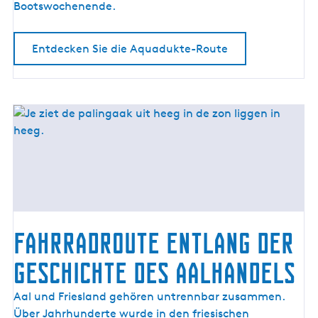
o
Bootswochenende.
u
t
Entdecken Sie die Aquadukte-Route
e
Fahrradroute entlang der
Geschichte des Aalhandels
F
Aal und Friesland gehören untrennbar zusammen.
a
Über Jahrhunderte wurde in den friesischen