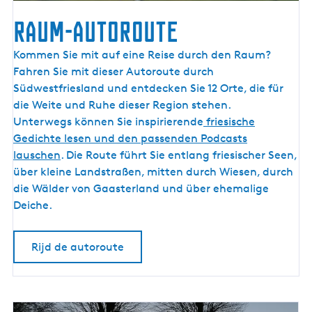
Raum-Autoroute
R
Kommen Sie mit auf eine Reise durch den Raum?
a
Fahren Sie mit dieser Autoroute durch
u
Südwestfriesland und entdecken Sie 12 Orte, die für
m
die Weite und Ruhe dieser Region stehen.
-
Unterwegs können Sie inspirierende
friesische
A
Gedichte lesen und den passenden Podcasts
u
lauschen
. Die Route führt Sie entlang friesischer Seen,
t
über kleine Landstraßen, mitten durch Wiesen, durch
o
die Wälder von Gaasterland und über ehemalige
r
Deiche.
o
u
Rijd de autoroute
t
e