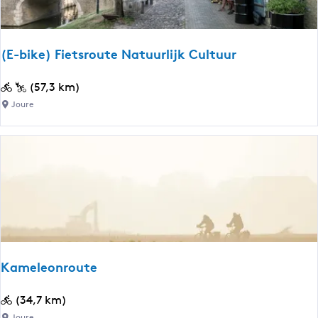
t
n
a
e
c
h
s
(E-bike) Fietsroute Natuurlijk Cultuur
:
t
(
(57,3 km)
E
Joure
d
-
b
u
i
u
k
e
n
)
F
t
i
e
e
Kameleonroute
t
r
s
K
(34,7 km)
r
a
Joure