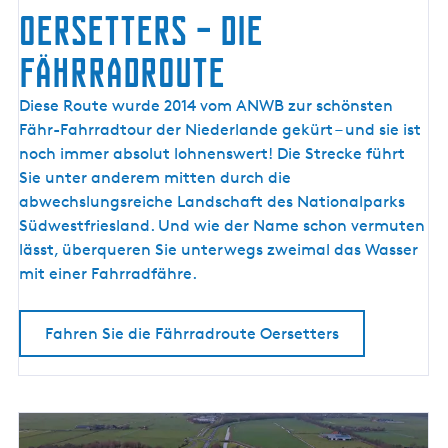
l
Oersetters – die
m
e
Fährradroute
e
r
O
Diese Route wurde 2014 vom ANWB zur schönsten
k
e
Fähr-Fahrradtour der Niederlande gekürt – und sie ist
ü
r
noch immer absolut lohnenswert! Die Strecke führt
s
s
Sie unter anderem mitten durch die
t
e
abwechslungsreiche Landschaft des Nationalparks
e
t
Südwestfriesland. Und wie der Name schon vermuten
t
lässt, überqueren Sie unterwegs zweimal das Wasser
e
mit einer Fahrradfähre.
r
s
Fahren Sie die Fährradroute Oersetters
–
d
i
e
F