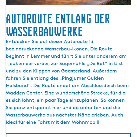
Autoroute entlang der
Wasserbauwerke
A
Entdecken Sie auf dieser Autoroute 13
u
beeindruckende Wasserbau-Ikonen. Die Route
t
beginnt in Lemmer und führt Sie unter anderem am
o
Tjeukemeer vorbei, zur Sägemühle „De Rat“ in IJlst
r
und zu den Klippen von Gaasterland. Außerdem
o
fahren Sie entlang des „Pingjumer Gulden
u
Halsband“. Die Route endet am Abschlussdeich beim
t
Wadden Center. Eine wunderschöne Strecke, für die
e
es sich lohnt, ein paar Tage einzuplanen. So können
e
Sie ganz entspannt hier und da anhalten und die
n
Wasserbauwerke aus nächster Nähe erleben. Auch
t
ideal für eine Fahrt mit dem Wohnmobil!
l
a