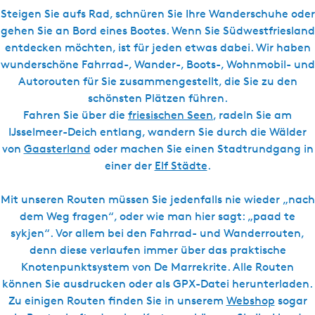
l
s
Steigen Sie aufs Rad, schnüren Sie Ihre Wanderschuhe oder
c
gehen Sie an Bord eines Bootes. Wenn Sie Südwestfriesland
h
entdecken möchten, ist für jeden etwas dabei. Wir haben
wunderschöne Fahrrad-, Wander-, Boots-, Wohnmobil- und
Autorouten für Sie zusammengestellt, die Sie zu den
schönsten Plätzen führen.
Fahren Sie über die
friesischen Seen
, radeln Sie am
IJsselmeer-Deich entlang, wandern Sie durch die Wälder
von
Gaasterland
oder machen Sie einen Stadtrundgang in
einer der
Elf Städte
.
Mit unseren Routen müssen Sie jedenfalls nie wieder „nach
dem Weg fragen“, oder wie man hier sagt: „paad te
sykjen“. Vor allem bei den Fahrrad- und Wanderrouten,
denn diese verlaufen immer über das praktische
Knotenpunktsystem von De Marrekrite. Alle Routen
können Sie ausdrucken oder als GPX-Datei herunterladen.
Zu einigen Routen finden Sie in unserem
Webshop
sogar