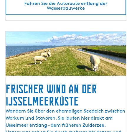
Fahren Sie die Autoroute entlang der
n
Wasserbauwerke
g
d
e
r
W
a
s
s
e
r
b
Frischer Wind an der
a
IJsselmeerküste
u
w
F
Wandern Sie über den ehemaligen Seedeich zwischen
e
r
Workum und Stavoren. Sie laufen hier direkt am
r
i
IJsselmeer entlang – dem früheren Zuiderzee.
k
s