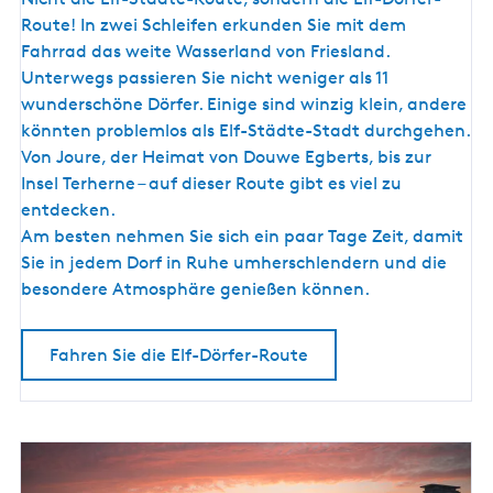
l
L
Route! In zwei Schleifen erkunden Sie mit dem
f
a
Fahrrad das weite Wasserland von Friesland.
-
n
Unterwegs passieren Sie nicht weniger als 11
D
d
wunderschöne Dörfer. Einige sind winzig klein, andere
ö
könnten problemlos als Elf-Städte-Stadt durchgehen.
r
Von Joure, der Heimat von Douwe Egberts, bis zur
f
Insel Terherne – auf dieser Route gibt es viel zu
e
entdecken.
r
Am besten nehmen Sie sich ein paar Tage Zeit, damit
-
Sie in jedem Dorf in Ruhe umherschlendern und die
R
besondere Atmosphäre genießen können.
o
u
Fahren Sie die Elf-Dörfer-Route
t
e