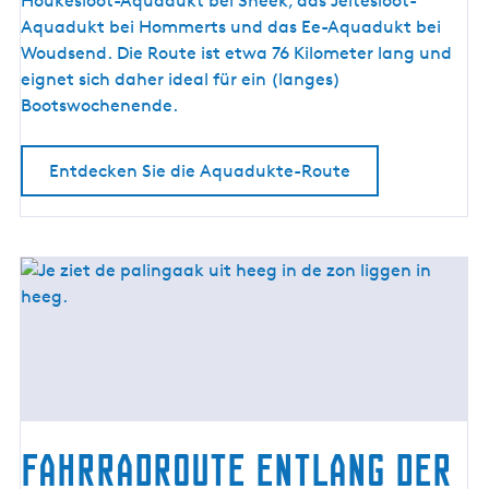
Houkesloot-Aquadukt bei Sneek, das Jeltesloot-
e
Aquadukt bei Hommerts und das Ee-Aquadukt bei
-
Woudsend. Die Route ist etwa 76 Kilometer lang und
R
eignet sich daher ideal für ein (langes)
o
Bootswochenende.
u
t
Entdecken Sie die Aquadukte-Route
e
Fahrradroute entlang der