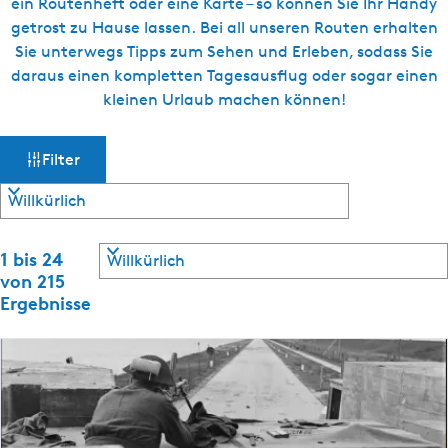
ein Routenheft oder eine Karte – so können Sie Ihr Handy
getrost zu Hause lassen. Bei all unseren Routen erhalten
Sie unterwegs Tipps zum Sehen und Erleben, sodass Sie
daraus einen kompletten Tagesausflug oder sogar einen
kleinen Urlaub machen können!
W
S
Filter
o
a
r
t
s
i
S
e
1 bis 24
m
o
r
von 215
r
e
Ergebnisse
ö
t
n
i
n
c
e
a
r
c
h
e
h
n
: