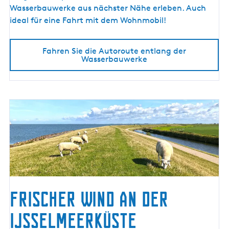
n
Wasserbauwerke aus nächster Nähe erleben. Auch
t
ideal für eine Fahrt mit dem Wohnmobil!
l
a
Fahren Sie die Autoroute entlang der
n
Wasserbauwerke
g
d
e
r
W
a
s
s
e
r
b
Frischer Wind an der
a
IJsselmeerküste
u
w