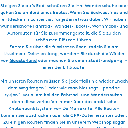
l
s
Steigen Sie aufs Rad, schnüren Sie Ihre Wanderschuhe oder
c
gehen Sie an Bord eines Bootes. Wenn Sie Südwestfriesland
h
entdecken möchten, ist für jeden etwas dabei. Wir haben
wunderschöne Fahrrad-, Wander-, Boots-, Wohnmobil- und
Autorouten für Sie zusammengestellt, die Sie zu den
schönsten Plätzen führen.
Fahren Sie über die
friesischen Seen
, radeln Sie am
IJsselmeer-Deich entlang, wandern Sie durch die Wälder
von
Gaasterland
oder machen Sie einen Stadtrundgang in
einer der
Elf Städte
.
Mit unseren Routen müssen Sie jedenfalls nie wieder „nach
dem Weg fragen“, oder wie man hier sagt: „paad te
sykjen“. Vor allem bei den Fahrrad- und Wanderrouten,
denn diese verlaufen immer über das praktische
Knotenpunktsystem von De Marrekrite. Alle Routen
können Sie ausdrucken oder als GPX-Datei herunterladen.
Zu einigen Routen finden Sie in unserem
Webshop
sogar