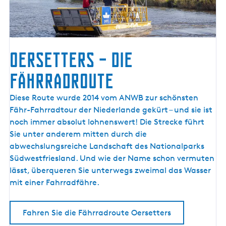
s
s
e
l
Oersetters – die
m
e
Fährradroute
e
r
O
Diese Route wurde 2014 vom ANWB zur schönsten
k
e
Fähr-Fahrradtour der Niederlande gekürt – und sie ist
ü
r
noch immer absolut lohnenswert! Die Strecke führt
s
s
Sie unter anderem mitten durch die
t
e
abwechslungsreiche Landschaft des Nationalparks
e
t
Südwestfriesland. Und wie der Name schon vermuten
t
lässt, überqueren Sie unterwegs zweimal das Wasser
e
mit einer Fahrradfähre.
r
s
Fahren Sie die Fährradroute Oersetters
–