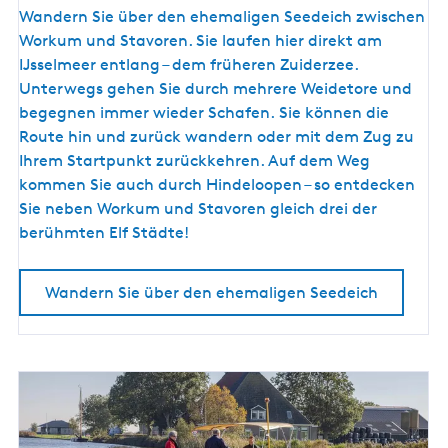
F
Wandern Sie über den ehemaligen Seedeich zwischen
e
r
Workum und Stavoren. Sie laufen hier direkt am
r
i
IJsselmeer entlang – dem früheren Zuiderzee.
k
s
Unterwegs gehen Sie durch mehrere Weidetore und
e
c
begegnen immer wieder Schafen. Sie können die
h
Route hin und zurück wandern oder mit dem Zug zu
e
Ihrem Startpunkt zurückkehren. Auf dem Weg
r
kommen Sie auch durch Hindeloopen – so entdecken
W
Sie neben Workum und Stavoren gleich drei der
i
berühmten Elf Städte!
n
d
Wandern Sie über den ehemaligen Seedeich
a
n
d
e
r
I
J