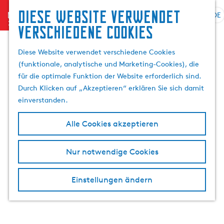
Suchen
Diese website verwendet
menu
&
DE
S
G
S
verschiedene cookies
Buchen
p
e
u
r
h
c
Diese Website verwendet verschiedene Cookies
a
e
h
(funktionale, analytische und Marketing-Cookies), die
c
n
e
für die optimale Funktion der Website erforderlich sind.
h
S
n
Durch Klicken auf „Akzeptieren“ erklären Sie sich damit
e
i
einverstanden.
a
e
u
z
Alle Cookies akzeptieren
s
u
w
r
Nur notwendige Cookies
ä
H
h
o
l
m
Einstellungen ändern
e
e
n
p
A
a
k