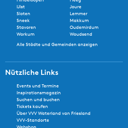
k
e
z
e
e
e
e
S
d
IJlst
Joure
k
e
u
i
i
i
i
e
v
Sloten
Lemmer
u
S
r
t
t
t
t
i
i
Sneek
Makkum
m
t
v
e
e
e
e
t
l
Stavoren
Oudemirdum
a
o
e
l
Workum
Woudsend
t
r
a
e
Alle Städte und Gemeinden anzeigen
h
+
+
e
6
X
r
p
L
i
e
Nützliche Links
g
r
e
s
Events und Termine
n
o
Inspirationsmagazin
S
o
Suchen und buchen
e
n
Tickets kaufen
i
s
Über VVV Waterland van Friesland
t
VVV-Standorte
e
Webshop