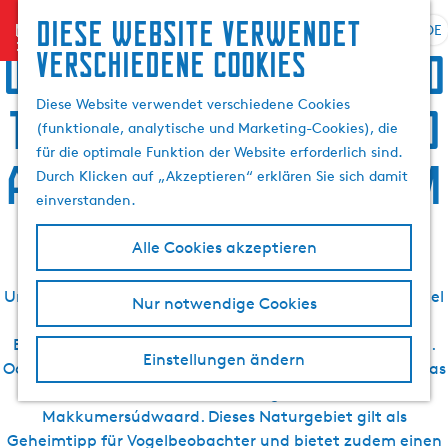
Suchen
Diese website verwendet
menu
&
DE
S
G
S
Übernachten, Speis und
verschiedene cookies
Buchen
p
e
u
r
h
c
Diese Website verwendet verschiedene Cookies
Trank, Sightseeing und
a
e
h
(funktionale, analytische und Marketing-Cookies), die
c
n
e
für die optimale Funktion der Website erforderlich sind.
h
S
Aktivurlaub in Makkum
n
Durch Klicken auf „Akzeptieren“ erklären Sie sich damit
e
i
einverstanden.
a
e
u
z
Alle Cookies akzeptieren
s
u
In Makkum gibt es viele Stellen, die man während des
w
r
Urlaubs entdecken kann. Und sollte. Da wäre zum Beispiel
Nur notwendige Cookies
ä
H
der Strand von Makkum mit seinem gemütlichen
h
o
Boulevard, der Sie so richtig in Urlaubsstimmung bringt.
l
m
Einstellungen ändern
Oder betrachten Sie das Dorf mal vom Wasser aus. Um das
e
e
Dorf herum locken schöne Naturgebiete, wie z. B. die
n
p
Makkumersúdwaard. Dieses Naturgebiet gilt als
A
a
Geheimtipp für Vogelbeobachter und bietet zudem einen
k