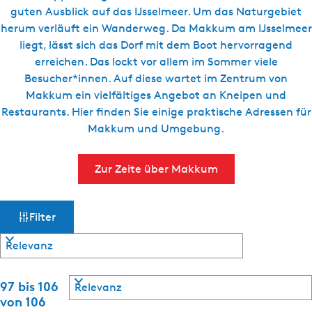
g
guten Ausblick auf das IJsselmeer. Um das Naturgebiet
t
e
herum verläuft ein Wanderweg. Da Makkum am IJsselmeer
u
liegt, lässt sich das Dorf mit dem Boot hervorragend
e
erreichen. Das lockt vor allem im Sommer viele
l
Besucher*innen. Auf diese wartet im Zentrum von
l
Makkum ein vielfältiges Angebot an Kneipen und
e
Restaurants. Hier finden Sie einige praktische Adressen für
S
Makkum und Umgebung.
p
r
a
Zur Zeite über Makkum
c
h
W
S
e
Filter
o
:
a
r
D
t
s
e
i
S
e
u
97 bis 106
m
o
r
von 106
t