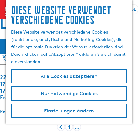
Suchen
Diese website verwendet
menu
&
DE
S
G
S
locations
verschiedene cookies
Buchen
p
e
u
r
h
c
Diese Website verwendet verschiedene Cookies
a
e
h
(funktionale, analytische und Marketing-Cookies), die
W
S
c
n
e
Filter
für die optimale Funktion der Website erforderlich sind.
o
h
S
n
a
Durch Klicken auf „Akzeptieren“ erklären Sie sich damit
r
e
i
t
einverstanden.
a
e
s
i
u
z
S
e
2209 bis
Alle Cookies akzeptieren
s
u
m
o
r
1792 von
w
r
r
e
1792
ö
Nur notwendige Cookies
ä
H
t
n
Ergebnisse
h
o
i
n
c
e
l
m
a
Einstellungen ändern
Keine Suchergebnisse
r
e
c
e
h
e
h
n
p
1
…
n
:
G
G
A
a
t
n
e
e
k