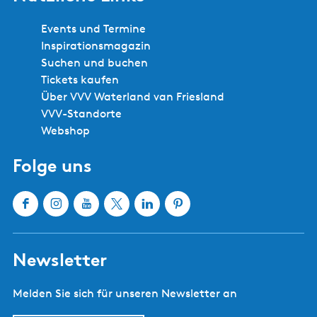
n
n
s
S
c
e
Events und Termine
e
h
Inspirationsmagazin
h
i
Suchen und buchen
t
Tickets kaufen
m
e
Über VVV Waterland van Friesland
VVV-Standorte
e
Webshop
n
Folge uns
?
F
I
Y
X
L
P
a
n
o
W
i
i
c
s
u
a
n
n
Newsletter
e
t
T
t
k
t
b
a
u
e
e
e
Melden Sie sich für unseren Newsletter an
o
g
b
r
d
r
o
r
e
l
I
e