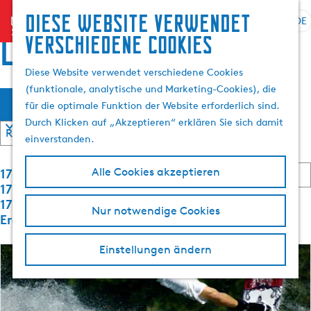
Suchen
Diese website verwendet
menu
&
DE
S
G
S
locations
verschiedene cookies
Buchen
p
e
u
r
h
c
Diese Website verwendet verschiedene Cookies
a
e
h
(funktionale, analytische und Marketing-Cookies), die
W
S
c
n
e
Filter
für die optimale Funktion der Website erforderlich sind.
o
h
S
n
a
Durch Klicken auf „Akzeptieren“ erklären Sie sich damit
r
e
i
t
einverstanden.
a
e
s
i
u
z
S
e
1729 bis
Alle Cookies akzeptieren
s
u
m
o
r
1752 von
w
r
r
e
1792
ö
Nur notwendige Cookies
ä
H
t
n
Ergebnisse
h
o
i
n
c
e
l
m
a
Einstellungen ändern
r
e
c
e
h
e
h
n
p
n
:
A
a
t
n
k