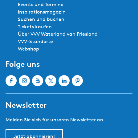
g
Events und Termine
n
O
Inspirationsmagazin
S
p
Suchen und buchen
e
‘
Tickets kaufen
i
e
Über VVV Waterland van Friesland
t
P
VVV-Standorte
e
l
Webshop
e
Folge uns
a
t
s
F
I
Y
X
L
P
a
n
o
W
i
i
c
s
u
a
n
n
Newsletter
e
t
T
t
k
t
b
a
u
e
e
e
Melden Sie sich für unseren Newsletter an
o
g
b
r
d
r
o
r
e
l
I
e
k
a
W
a
n
s
Jetzt abonnieren!