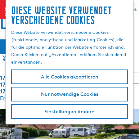
Suchen
Diese website verwendet
menu
&
DE
S
G
S
locations
verschiedene cookies
Buchen
p
e
u
r
h
c
Diese Website verwendet verschiedene Cookies
a
e
h
(funktionale, analytische und Marketing-Cookies), die
W
S
c
n
e
Filter
für die optimale Funktion der Website erforderlich sind.
o
h
S
n
a
Durch Klicken auf „Akzeptieren“ erklären Sie sich damit
r
e
i
t
einverstanden.
a
e
s
i
u
z
S
e
1777 bis
Alle Cookies akzeptieren
s
u
m
o
r
1792 von
w
r
r
e
1792
ö
Nur notwendige Cookies
ä
H
t
n
Ergebnisse
h
o
i
n
c
e
l
m
a
Einstellungen ändern
r
e
c
e
h
e
h
n
p
n
:
A
a
t
n
k