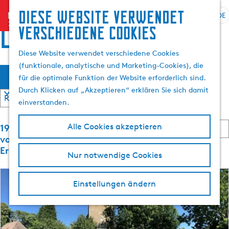
Suchen
Diese website verwendet
menu
&
DE
S
G
S
locations
verschiedene cookies
Buchen
p
e
u
r
h
c
Diese Website verwendet verschiedene Cookies
a
e
h
(funktionale, analytische und Marketing-Cookies), die
W
S
c
n
e
Filter
für die optimale Funktion der Website erforderlich sind.
o
h
S
n
a
Durch Klicken auf „Akzeptieren“ erklären Sie sich damit
r
e
i
t
einverstanden.
a
e
s
i
u
z
S
e
193 bis 216
Alle Cookies akzeptieren
s
u
m
o
r
von 1792
w
r
r
e
Ergebnisse
ö
Nur notwendige Cookies
ä
H
t
n
h
o
i
n
c
e
l
m
a
Einstellungen ändern
r
e
c
e
h
e
h
n
p
n
:
A
a
t
n
k