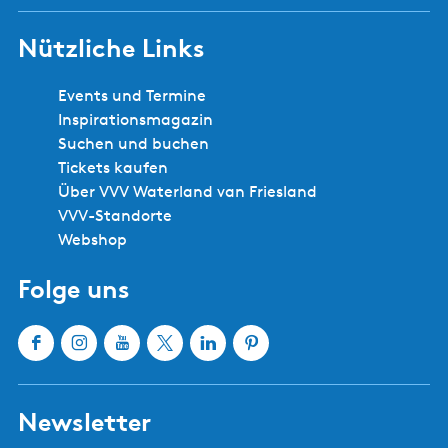
r
g
i
e
Nützliche Links
g
h
e
e
Events und Termine
n
n
Inspirationsmagazin
S
Suchen und buchen
e
Tickets kaufen
i
Über VVV Waterland van Friesland
t
VVV-Standorte
e
Webshop
Folge uns
F
I
Y
X
L
P
a
n
o
W
i
i
c
s
u
a
n
n
Newsletter
e
t
T
t
k
t