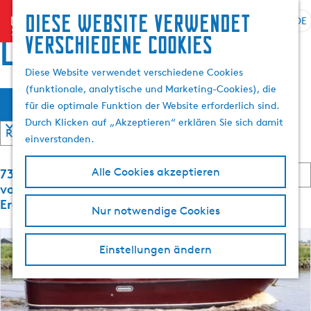
Suchen
Diese website verwendet
menu
&
DE
S
G
S
locations
verschiedene cookies
Buchen
p
e
u
r
h
c
Diese Website verwendet verschiedene Cookies
a
e
h
(funktionale, analytische und Marketing-Cookies), die
W
S
c
n
e
Filter
für die optimale Funktion der Website erforderlich sind.
o
h
S
n
a
Durch Klicken auf „Akzeptieren“ erklären Sie sich damit
r
e
i
t
einverstanden.
a
e
s
i
u
z
S
e
73 bis 96
Alle Cookies akzeptieren
s
u
m
o
r
von 1792
w
r
r
e
Ergebnisse
ö
Nur notwendige Cookies
ä
H
t
n
h
o
i
n
c
e
l
m
a
Einstellungen ändern
r
e
c
e
h
e
h
n
p
n
:
A
a
t
n
k