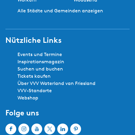
S
i
r
i
i
l
Alle Städte und Gemeinden anzeigen
h
t
r
l
e
e
a
e
r
g
-
i
e
Nützliche Links
S
g
h
i
e
e
m
Events und Termine
n
n
m
Inspirationsmagazin
S
e
Suchen und buchen
e
r
Tickets kaufen
i
s
Über VVV Waterland van Friesland
t
k
VVV-Standorte
e
i
Webshop
p
Folge uns
9
0
0
F
I
Y
X
L
P
T