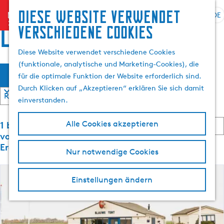
Suchen
Diese website verwendet
menu
&
DE
S
G
S
locations
verschiedene cookies
Buchen
p
e
u
r
h
c
Diese Website verwendet verschiedene Cookies
a
e
h
(funktionale, analytische und Marketing-Cookies), die
W
S
c
n
e
Filter
für die optimale Funktion der Website erforderlich sind.
o
h
S
n
a
Durch Klicken auf „Akzeptieren“ erklären Sie sich damit
r
e
i
t
einverstanden.
a
e
s
i
u
z
S
e
1 bis 24
Alle Cookies akzeptieren
s
u
m
o
r
von 1792
w
r
r
e
Ergebnisse
ö
Nur notwendige Cookies
ä
H
t
n
h
o
i
n
c
e
l
m
a
Einstellungen ändern
r
e
c
e
h
e
h
n
p
n
:
A
a
t
n
k